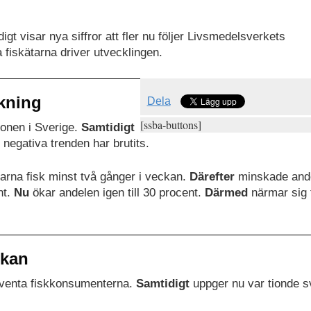
t visar nya siffror att fler nu följer Livsmedelsverkets
fiskätarna driver utvecklingen.
skning
Dela
[ssba-buttons]
ionen i Sverige.
Samtidigt
 negativa trenden har brutits.
karna fisk minst två gånger i veckan.
Därefter
minskade and
nt.
Nu
ökar andelen igen till 30 procent.
Därmed
närmar sig 
ckan
kventa fiskkonsumenterna.
Samtidigt
uppger nu var tionde 