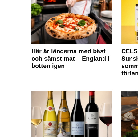
Här är länderna med bäst
CELS
och sämst mat – England i
Sunsh
botten igen
somm
förla