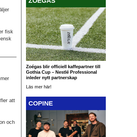
ZOÉGAS
ljer
er fisk
svensk
Zoégas blir officiell kaffepartner till
Gothia Cup – Nestlé Professional
inleder nytt partnerskap
n mer
Läs mer här!
fler att
COPINE
ion och