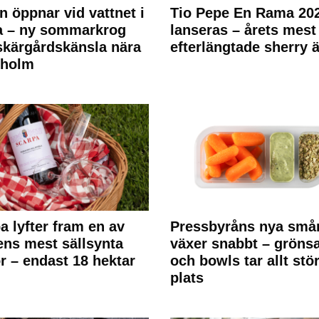
n öppnar vid vattnet i
Tio Pepe En Rama 20
a – ny sommarkrog
lanseras – årets mest
kärgårdskänsla nära
efterlängtade sherry ä
kholm
a lyfter fram en av
Pressbyråns nya små
ens mest sällsynta
växer snabbt – gröns
r – endast 18 hektar
och bowls tar allt stö
plats