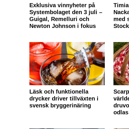
Exklusiva vinnyheter på
Timia
Systembolaget den 3 juli –
Nack
Guigal, Remelluri och
med s
Newton Johnson i fokus
Stoc
Läsk och funktionella
Scarp
drycker driver tillväxten i
värld
svensk bryggerinäring
druvo
odlas