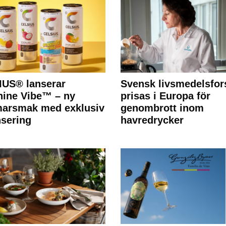
IUS® lanserar
Svensk livsmedelsfor
ine Vibe™ – ny
prisas i Europa för
arsmak med exklusiv
genombrott inom
nsering
havredrycker