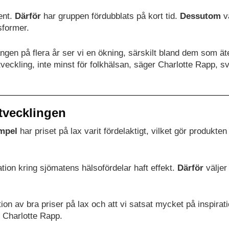
ent.
Därför
har gruppen fördubblats på kort tid.
Dessutom
vä
sformer.
gången på flera år ser vi en ökning, särskilt bland dem som ät
utveckling, inte minst för folkhälsan, säger Charlotte Rapp, 
utvecklingen
empel
har priset på lax varit fördelaktigt, vilket gör produkte
tion kring sjömatens hälsofördelar haft effekt.
Därför
väljer 
ion av bra priser på lax och att vi satsat mycket på inspirat
 Charlotte Rapp.