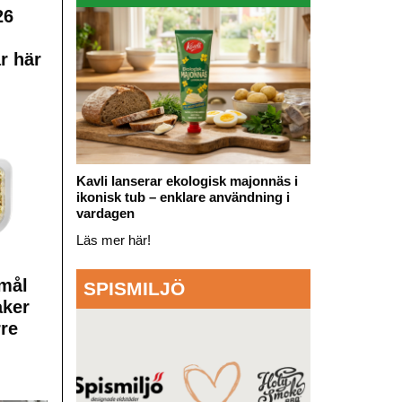
26
r här
Kavli lanserar ekologisk majonnäs i
ikonisk tub – enklare användning i
vardagen
Läs mer här!
mål
SPISMILJÖ
aker
rre