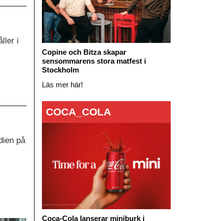
ller i
Copine och Bitza skapar
sensommarens stora matfest i
Stockholm
Läs mer här!
COCA_COLA
dien på
Coca-Cola lanserar miniburk i