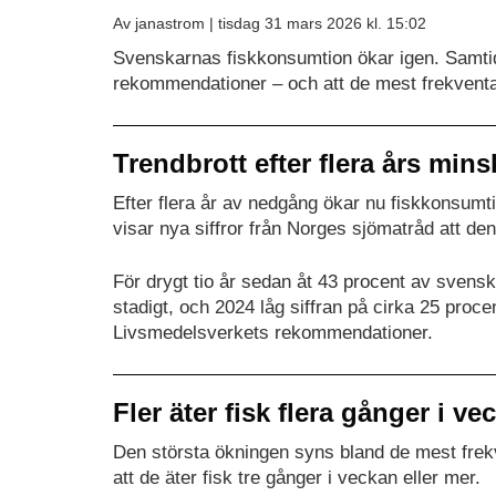
Av janastrom |
tisdag 31 mars 2026 kl. 15:02
Svenskarnas fiskkonsumtion ökar igen. Samtidig
rekommendationer – och att de mest frekventa 
Trendbrott efter flera års min
Efter flera år av nedgång ökar nu fiskkonsumt
visar nya siffror från Norges sjömatråd att den
För drygt tio år sedan åt 43 procent av svens
stadigt, och 2024 låg siffran på cirka 25 proce
Livsmedelsverkets rekommendationer.
Fler äter fisk flera gånger i ve
Den största ökningen syns bland de mest fre
att de äter fisk tre gånger i veckan eller mer.