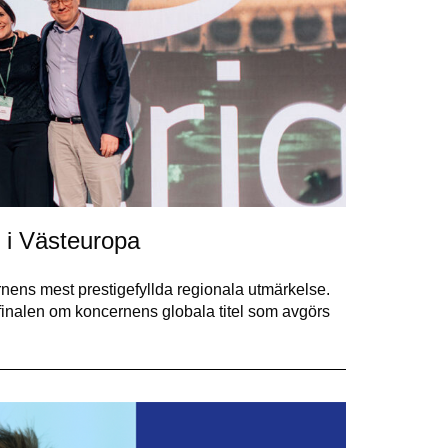
g i Västeuropa
ens mest prestigefyllda regionala utmärkelse.
l finalen om koncernens globala titel som avgörs