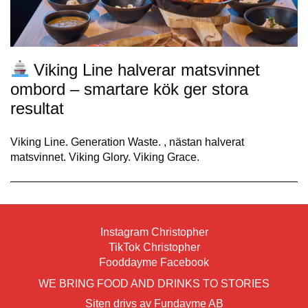
Viking Line halverar matsvinnet
ombord – smartare kök ger stora
resultat
Viking Line. Generation Waste. , nästan halverat
matsvinnet. Viking Glory. Viking Grace.
Instagram Christopher
TikTok Christopher
Fooddayme Facebook
WE BRING FOOD AND DRINKS TO STORIES
Siten drivs av Fundayme AB