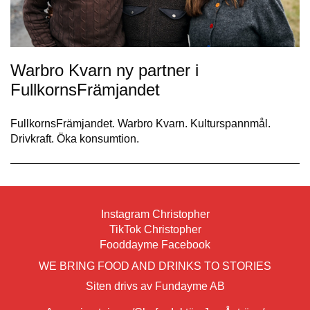
Warbro Kvarn ny partner i
FullkornsFrämjandet
FullkornsFrämjandet. Warbro Kvarn. Kulturspannmål.
Drivkraft. Öka konsumtion.
Instagram Christopher
TikTok Christopher
Fooddayme Facebook
WE BRING FOOD AND DRINKS TO STORIES
Siten drivs av Fundayme AB