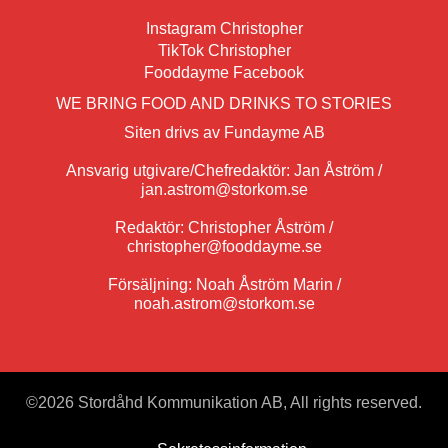
Instagram Christopher
TikTok Christopher
Fooddayme Facebook
WE BRING FOOD AND DRINKS TO STORIES
Siten drivs av Fundayme AB
Ansvarig utgivare/Chefredaktör: Jan Åström /
jan.astrom@storkom.se
Redaktör: Christopher Åström /
christopher@fooddayme.se
Försäljning: Noah Åström Marin /
noah.astrom@storkom.se
©
2026 Stordåhd Kommunikation AB, All rights reserved.