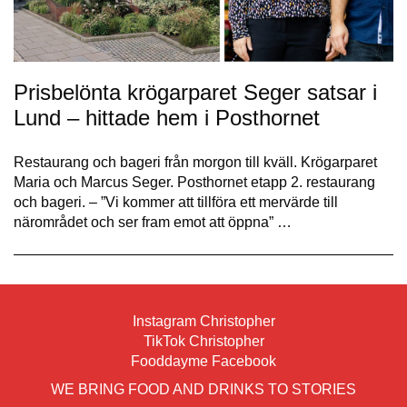
Prisbelönta krögarparet Seger satsar i
Lund – hittade hem i Posthornet
Restaurang och bageri från morgon till kväll. Krögarparet
Maria och Marcus Seger. Posthornet etapp 2. restaurang
och bageri. – ”Vi kommer att tillföra ett mervärde till
närområdet och ser fram emot att öppna” …
Instagram Christopher
TikTok Christopher
Fooddayme Facebook
WE BRING FOOD AND DRINKS TO STORIES