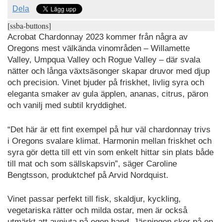
Dela
[ssba-buttons]
Acrobat Chardonnay 2023 kommer från några av
Oregons mest välkända vinområden – Willamette
Valley, Umpqua Valley och Rogue Valley – där svala
nätter och långa växtsäsonger skapar druvor med djup
och precision. Vinet bjuder på friskhet, livlig syra och
eleganta smaker av gula äpplen, ananas, citrus, päron
och vanilj med subtil kryddighet.
“Det här är ett fint exempel på hur väl chardonnay trivs
i Oregons svalare klimat. Harmonin mellan friskhet och
syra gör detta till ett vin som enkelt hittar sin plats både
till mat och som sällskapsvin”, säger Caroline
Bengtsson, produktchef på Arvid Nordquist.
Vinet passar perfekt till fisk, skaldjur, kyckling,
vegetariska rätter och milda ostar, men är också
utmärkt att avnjuta på egen hand. Jäsningen sker på en