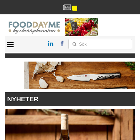
HÄLSA
HEM
ARKIV
DRYCK
RECEPT
RESTAURANG
NYHETER