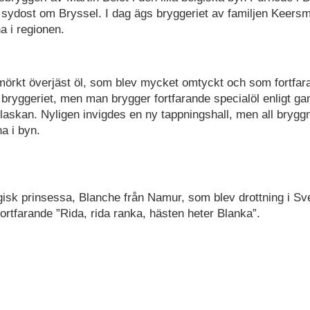
mil sydost om Bryssel. I dag ägs bryggeriet av familjen Keer
a i regionen.
 mörkt överjäst öl, som blev mycket omtyckt och som fortfar
bryggeriet, men man brygger fortfarande specialöl enligt g
 flaskan. Nyligen invigdes en ny tappningshall, men all brygg
a i byn.
sk prinsessa, Blanche från Namur, som blev drottning i Sv
ortfarande ”Rida, rida ranka, hästen heter Blanka”.