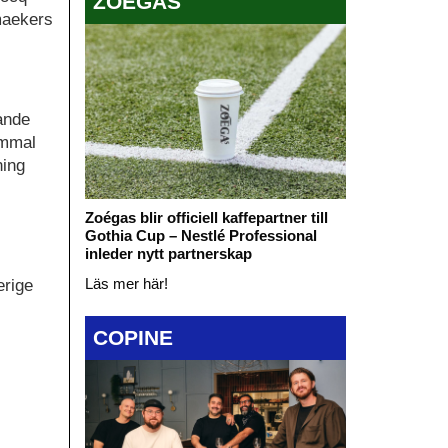
ZOÉGAS
smaekers
ande
ammal
ning
Zoégas blir officiell kaffepartner till
Gothia Cup – Nestlé Professional
inleder nytt partnerskap
Läs mer här!
erige
COPINE