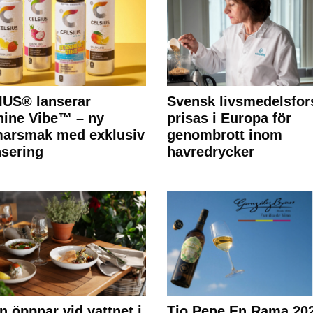
IUS® lanserar
Svensk livsmedelsfor
ine Vibe™ – ny
prisas i Europa för
arsmak med exklusiv
genombrott inom
nsering
havredrycker
n öppnar vid vattnet i
Tio Pepe En Rama 20