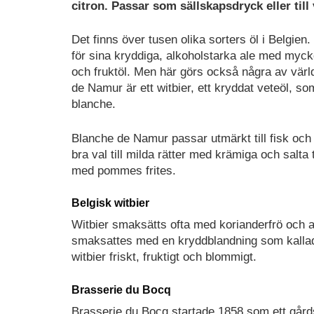
citron. Passar som sällskapsdryck eller till 
Det finns över tusen olika sorters öl i Belgien
för sina kryddiga, alkoholstarka ale med myck
och fruktöl. Men här görs också några av värl
de Namur är ett witbier, ett kryddat veteöl, so
blanche.
Blanche de Namur passar utmärkt till fisk och s
bra val till milda rätter med krämiga och salta 
med pommes frites.
Belgisk witbier
Witbier smaksätts ofta med korianderfrö och ap
smaksattes med en kryddblandning som kallade
witbier friskt, fruktigt och blommigt.
Brasserie du Bocq
Brasserie du Bocq startade 1858 som ett gårdsb