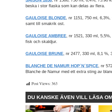
SAISON 1858
, nr 1586, 750 ml, 6,4%, 75:90 k
beska i stor flaska som kan delas av flera.
GAULOISE BLONDE
, nr 1151, 750 ml, 6,3%, 
samt till smakrik ost.
GAULOISE AMBREE
, nr 1521, 330 ml, 5,5%, 2
fisk och skaldjur.
GAULOISE BRUNE
, nr 2477, 330 ml, 8,1 %, 3
BLANCHE DE NAMUR HOP´N´SPICE
, nr 57
Blanche de Namur med ett extra sting av bland a
Post Views:
363
DU KANSKE ÄVEN VILL LÄSA O