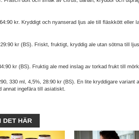
r. Fräsch doft och smak av citrus, banan, kryddor och utprä
64:90 kr. Kryddigt och nyanserad ljus ale till fläskkött eller
9:90 kr (BS). Friskt, fruktigt, kryddig ale utan sötma till ljus
4:90 kr (BS). Fruktig ale med inslag av torkad frukt till mörk
290, 330 ml, 4,5%, 28:90 kr (BS). En lite kryddigare variant 
nnat ingefära till asiatiskt.
M DET HÄR