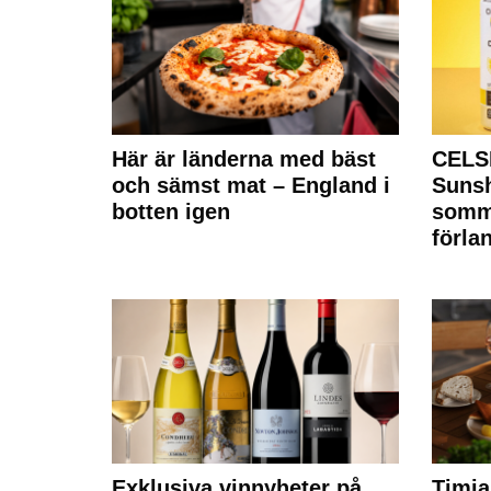
Här är länderna med bäst
CELS
och sämst mat – England i
Sunsh
botten igen
somm
förla
Exklusiva vinnyheter på
Timia