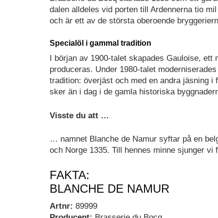
dalen alldeles vid porten till Ardennerna tio 
och är ett av de största oberoende bryggeriern
Specialöl i gammal tradition
I början av 1900-talet skapades Gauloise, ett
produceras. Under 1980-talet moderniserades 
tradition: överjäst och med en andra jäsning i
sker än i dag i de gamla historiska byggnadern
Visste du att …
… namnet Blanche de Namur syftar på en belgi
och Norge 1335. Till hennes minne sjunger vi f
FAKTA:
BLANCHE DE NAMUR
Artnr:
89999
Producent:
Brasserie du Bocq