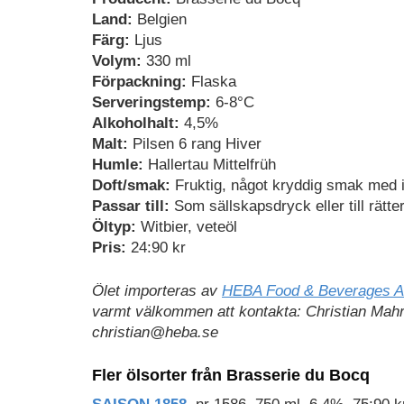
Land:
Belgien
Färg:
Ljus
Volym:
330 ml
Förpackning:
Flaska
Serveringstemp:
6-8°C
Alkoholhalt:
4,5%
Malt:
Pilsen 6 rang Hiver
Humle:
Hallertau Mittelfrüh
Doft/smak:
Fruktig, något kryddig smak med in
Passar till:
Som sällskapsdryck eller till rätter
Öltyp:
Witbier, veteöl
Pris:
24:90 kr
Ölet importeras av
HEBA Food & Beverages 
varmt välkommen att kontakta: Christian Mahr
christian@heba.se
Fler ölsorter från Brasserie du Bocq