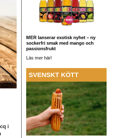
MER lanserar exotisk nyhet – ny
sockerfri smak med mango och
passionsfrukt
Läs mer här!
SVENSKT KÖTT
cq i
h