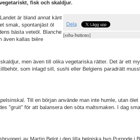
vegetariskt, fisk och skaldjur.
. Landet är bland annat känt
Dela
et smak, spontanjäst öl
dens bästa veteöl. Blanche
[ssba-buttons]
m även kallas bière
kaldjur, men även till olika vegetariska rätter. Det är ett m
tillbehör, som inlagd sill, sushi eller Belgiens paradrätt muss
elsinskal. Till en början använde man inte humle, utan ölet
s ”gruit” för att balansera den söta maltsmaken. I dag sm
ryggeri av Martin Belot i den lilla belgiska byn Purnode i 