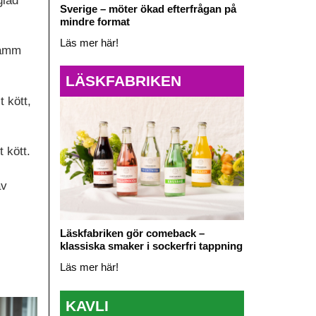
glad
Sverige – möter ökad efterfrågan på
mindre format
Läs mer här!
 lamm
LÄSKFABRIKEN
t kött,
t kött.
av
Läskfabriken gör comeback –
klassiska smaker i sockerfri tappning
Läs mer här!
KAVLI