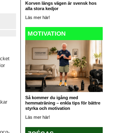
Korven längs vägen är svensk hos
alla stora kedjor
Läs mer här!
MOTIVATION
ycket
lor
Så kommer du igång med
akar
hemmaträning – enkla tips för bättre
styrka och motivation
Läs mer här!
Bocq-