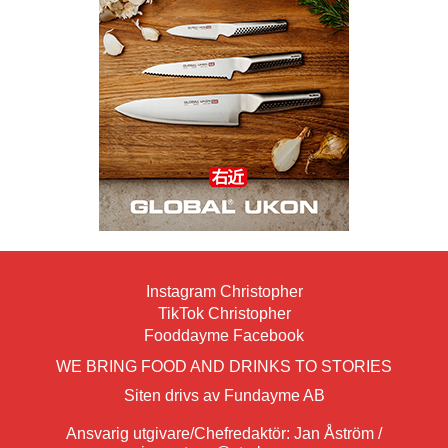
Instagram Christopher
TikTok Christopher
Fooddayme Facebook
WE BRING FOOD AND DRINKS TO STORIES
Siten drivs av Fundayme AB
Ansvarig utgivare/Chefredaktör: Jan Åström /