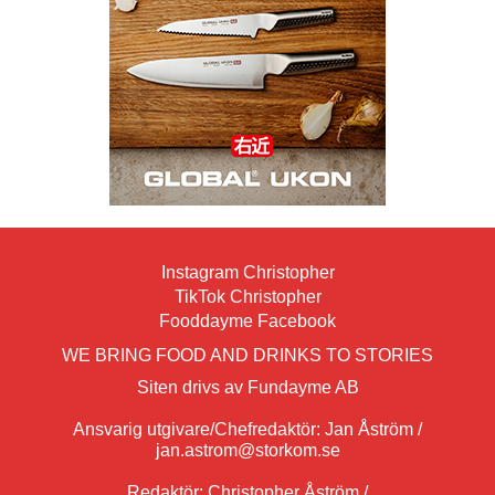
Instagram Christopher
TikTok Christopher
Fooddayme Facebook
WE BRING FOOD AND DRINKS TO STORIES
Siten drivs av Fundayme AB
Ansvarig utgivare/Chefredaktör: Jan Åström /
jan.astrom@storkom.se
Redaktör: Christopher Åström /