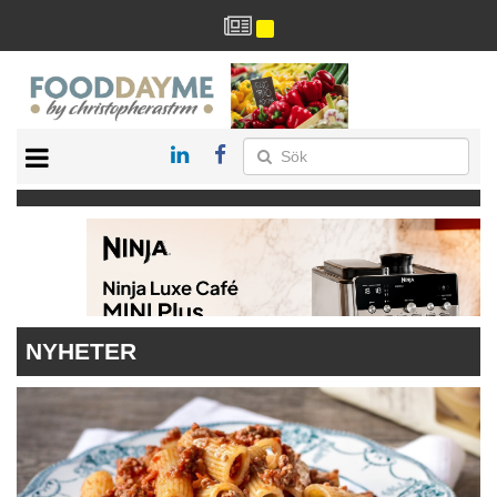
HÄLSA
HEM
ARKIV
DRYCK
RECEPT
RESTAURANG
NYHETER