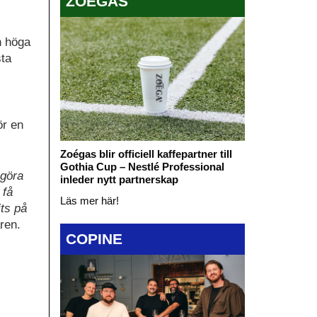
ZOÉGAS
n höga
sta
ör en
Zoégas blir officiell kaffepartner till
Gothia Cup – Nestlé Professional
 göra
inleder nytt partnerskap
 få
Läs mer här!
its på
ren.
COPINE