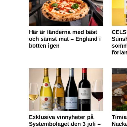
Här är länderna med bäst
CELS
och sämst mat – England i
Sunsh
botten igen
somm
förla
Exklusiva vinnyheter på
Timia
Systembolaget den 3 juli –
Nack