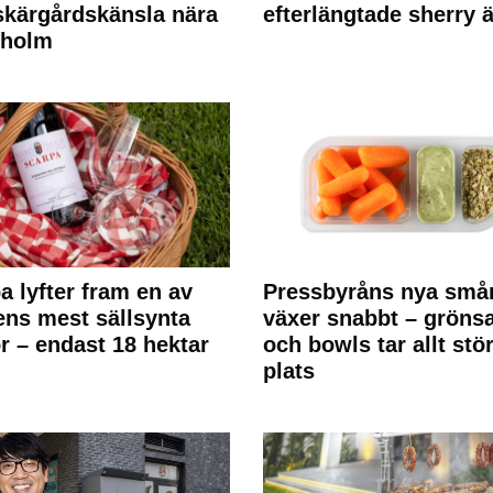
kärgårdskänsla nära
efterlängtade sherry ä
kholm
a lyfter fram en av
Pressbyråns nya små
ens mest sällsynta
växer snabbt – gröns
r – endast 18 hektar
och bowls tar allt stö
plats