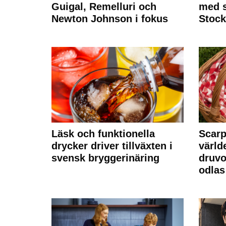
Guigal, Remelluri och
med s
Newton Johnson i fokus
Stoc
Läsk och funktionella
Scarp
drycker driver tillväxten i
värld
svensk bryggerinäring
druvo
odlas