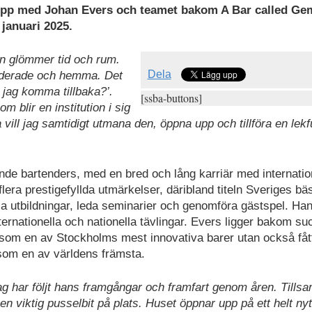
r upp med Johan Evers och teamet bakom A Bar called G
januari 2025.
an glömmer tid och rum.
Dela
luderade och hemma. Det
 jag komma tillbaka?’.
[ssba-buttons]
m blir en institution i sig
vill jag samtidigt utmana den, öppna upp och tillföra en lekf
de bartenders, med en bred och lång karriär med internatio
lera prestigefyllda utmärkelser, däribland titeln Sveriges bä
lla utbildningar, leda seminarier och genomföra gästspel. Han
rnationella och nationella tävlingar. Evers ligger bakom su
som en av Stockholms mest innovativa barer utan också fåt
om en av världens främsta.
jag har följt hans framgångar och framfart genom åren. Till
n viktig pusselbit på plats. Huset öppnar upp på ett helt nyt