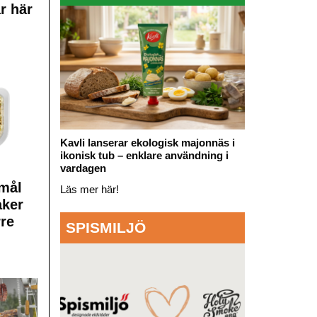
r här
Kavli lanserar ekologisk majonnäs i
ikonisk tub – enklare användning i
vardagen
mål
Läs mer här!
aker
rre
SPISMILJÖ