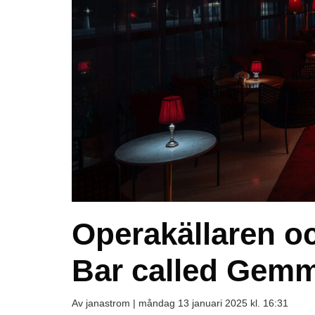
Operakällaren o
Bar called Gemma
Av janastrom |
måndag 13 januari 2025 kl. 16:31