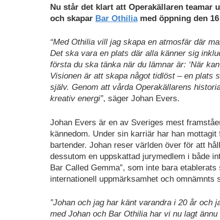
Nu står det klart att Operakällaren teama
och skapar
Bar Othilia
med öppning den 16 
“Med Othilia vill jag skapa en atmosfär där m
Det ska vara en plats där alla känner sig ink
första du ska tänka när du lämnar är: ‘När kan
Visionen är att skapa något tidlöst – en plats so
själv. Genom att vårda Operakällarens historia 
kreativ energi”
, säger Johan Evers.
Johan Evers är en av Sveriges mest framståen
kännedom. Under sin karriär har han mottagit f
bartender. Johan reser världen över för att hå
dessutom en uppskattad jurymedlem i både inte
Bar Called Gemma”, som inte bara etablerats 
internationell uppmärksamhet och omnämnts s
”Johan och jag har känt varandra i 20 år och 
med Johan och Bar Othilia har vi nu lagt ännu e