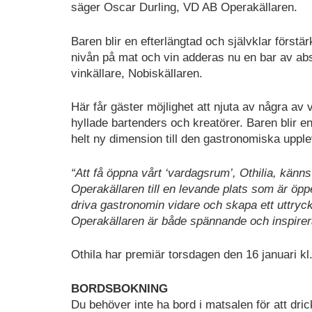
säger Oscar Durling, VD AB Operakällaren.
Baren blir en efterlängtad och självklar först
nivån på mat och vin adderas nu en bar av abs
vinkällare, Nobiskällaren.
Här får gäster möjlighet att njuta av några av 
hyllade bartenders och kreatörer. Baren blir en
helt ny dimension till den gastronomiska uppl
“Att få öppna vårt ‘vardagsrum’, Othilia, känn
Operakällaren till en levande plats som är öppen
driva gastronomin vidare och skapa ett uttryck
Operakällaren är både spännande och inspire
Othila har premiär torsdagen den 16 januari kl.
BORDSBOKNING
Du behöver inte ha bord i matsalen för att dric