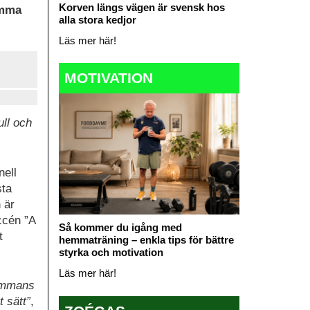
Korven längs vägen är svensk hos
emma
alla stora kedjor
Läs mer här!
MOTIVATION
ull och
nell
sta
 är
ccén ”A
Så kommer du igång med
t
hemmaträning – enkla tips för bättre
styrka och motivation
Läs mer här!
sammans
t sätt”
,