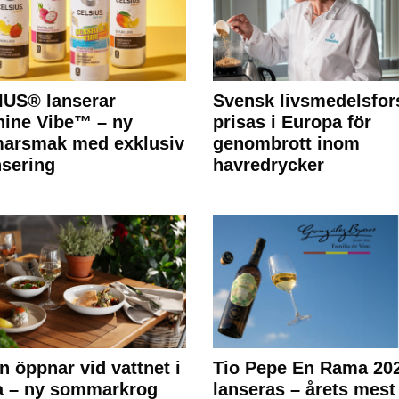
IUS® lanserar
Svensk livsmedelsfor
ine Vibe™ – ny
prisas i Europa för
arsmak med exklusiv
genombrott inom
nsering
havredrycker
n öppnar vid vattnet i
Tio Pepe En Rama 20
a – ny sommarkrog
lanseras – årets mest