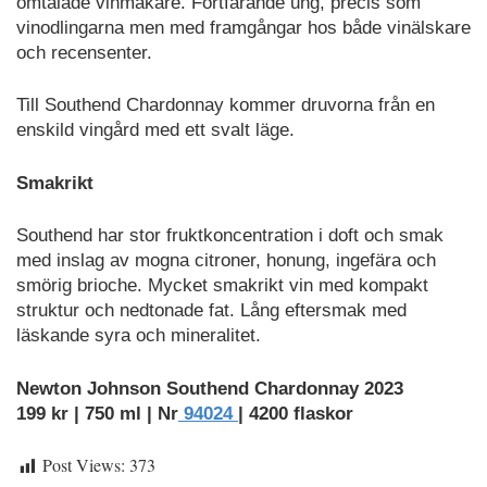
omtalade vinmakare. Fortfarande ung, precis som
vinodlingarna men med framgångar hos både vinälskare
och recensenter.
Till Southend Chardonnay kommer druvorna från en
enskild vingård med ett svalt läge.
Smakrikt
Southend har stor fruktkoncentration i doft och smak
med inslag av mogna citroner, honung, ingefära och
smörig brioche. Mycket smakrikt vin med kompakt
struktur och nedtonade fat. Lång eftersmak med
läskande syra och mineralitet.
Newton Johnson Southend Chardonnay 2023
199 kr | 750 ml | Nr
94024
| 4200 flaskor
Post Views:
373