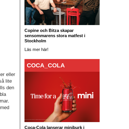
Copine och Bitza skapar
sensommarens stora matfest i
Stockholm
Läs mer här!
COCA_COLA
er eller
å lite
lls den
bla
mmar.
r med
Coca-Cola lanserar miniburk i