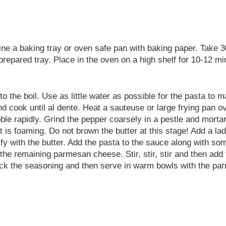
ne a baking tray or oven safe pan with baking paper. Take 
prepared tray. Place in the oven on a high shelf for 10-12 mi
o the boil. Use as little water as possible for the pasta to 
d cook until al dente. Heat a sauteuse or large frying pan o
ble rapidly. Grind the pepper coarsely in a pestle and mortar
t is foaming. Do not brown the butter at this stage! Add a ladl
sify with the butter. Add the pasta to the sauce along with so
the remaining parmesan cheese. Stir, stir, stir and then add 
ck the seasoning and then serve in warm bowls with the pa