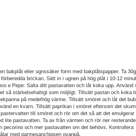
 en bakplåt eller ugnssäker form med bakplåtspapper. Ta 30g
örberedda brickan. Sätt in i ugnen på hög plåt i 10-12 minut
io e Pepe: Salta ditt pastavatten och låt koka upp. Använd s
et så stärkelsehaltigt som möjligt. Tillsätt pastan och koka ti
stekpanna på medelhög värme. Tillsätt smöret och låt det bub
använd en kvarn. Tillsätt paprikan i smöret eftersom det sku
v pastervatten till smöret och rör om det så att det emulgera
d lite pastavatten. Ta av från värmen och rör ner resterande
an pecorino och mer pastavatten om det behövs. Kontrollera
kålar med parmesanchipsen ovanpå.