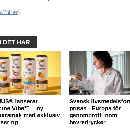
V/?hl=en)
M DET HÄR
IUS® lanserar
Svensk livsmedelsfor
ine Vibe™ – ny
prisas i Europa för
arsmak med exklusiv
genombrott inom
nsering
havredrycker