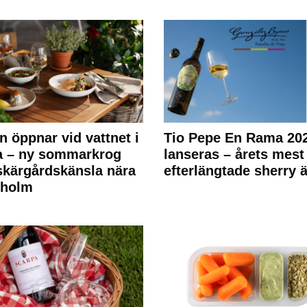
n öppnar vid vattnet i
Tio Pepe En Rama 20
a – ny sommarkrog
lanseras – årets mest
kärgårdskänsla nära
efterlängtade sherry ä
kholm