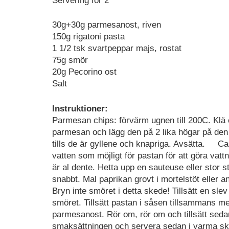
Servering för 2
30g+30g parmesanost, riven
150g rigatoni pasta
1 1/2 tsk svartpeppar majs, rostat
75g smör
20g Pecorino ost
Salt
Instruktioner:
Parmesan chips: förvärm ugnen till 200C. Klä
parmesan och lägg den på 2 lika högar på den f
tills de är gyllene och knapriga. Avsätta. Cas
vatten som möjligt för pastan för att göra vattn
är al dente. Hetta upp en sauteuse eller stor 
snabbt. Mal paprikan grovt i mortelstöt eller 
Bryn inte smöret i detta skede! Tillsätt en sle
smöret. Tillsätt pastan i såsen tillsammans me
parmesanost. Rör om, rör om och tillsätt sed
smaksättningen och servera sedan i varma s