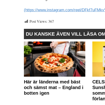
(https://www.instagram.com/reel/DFkf7uFMkv
Post Views:
367
DU KANSKE ÄVEN VILL LÄSA O
Här är länderna med bäst
CELS
och sämst mat – England i
Sunsh
botten igen
somm
förla