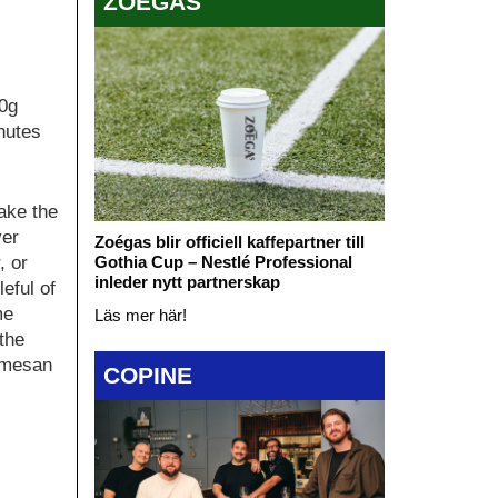
ZOÉGAS
30g
nutes
make the
ver
Zoégas blir officiell kaffepartner till
Gothia Cup – Nestlé Professional
, or
inleder nytt partnerskap
eful of
me
Läs mer här!
the
rmesan
COPINE