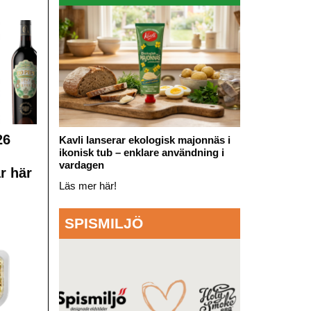
26
Kavli lanserar ekologisk majonnäs i
ikonisk tub – enklare användning i
vardagen
r här
Läs mer här!
SPISMILJÖ