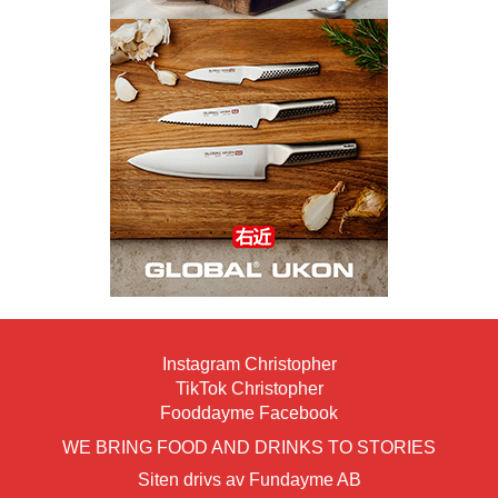
Instagram Christopher
TikTok Christopher
Fooddayme Facebook
WE BRING FOOD AND DRINKS TO STORIES
Siten drivs av Fundayme AB