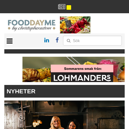
HÄLSA
HEM
ARKIV
DRYCK
RECEPT
RESTAURANG
NYHETER