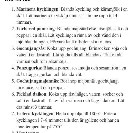
Marinera kycklingen
: Blanda kyckling och kärnmjölk i en
skål. Låt marinera i kylskåp i minst 1 timme (upp till 4
timmar).
Förbered panering
: Blanda majsstärkelse, rismjöl, salt och
peppar i en skål. Låt kycklingen rinna av och vänd den i
mjölblandningen. Förvara kallt tills den ska friteras.
Gochujangsås
: Koka upp gochujang, farinsocker, soja och
vatten i en kastrull. Låt sjuda tills allt blandats. Ta av från
värmen och rör i sesamolja.
Ponzugurka
: Blanda ponzu, sesamolja och sesamfrön i en
skål. Lägg i gurkan och blanda väl.
Gochujangmajonnäs
: Rör ihop majonnäs, gochujang,
limejuice, salt och peppar.
Picklad daikon
: Koka upp risvinäger, vatten, socker och
salt i en kastrull. Ta av från värmen och lägg i daikon. Låt
dra minst 3 timmar.
Fritera kycklingen
: Hetta upp olja till 180°C. Fritera
kycklingen i 7–8 minuter tills den är gyllene och har en
innertemperatur på 75°C.
Montering
: