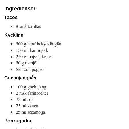
Ingredienser
Tacos
8 små tortillas
Kyckling
500 g benfria kycklinglår
150 ml kärnmjölk
250 g majsstärkelse
50 g rismjöl
Salt och peppar
Gochujangsås
100 g gochujang
2 msk farinsocker
75 ml soja
75 ml vatten
25 ml sesamolja
Ponzugurka