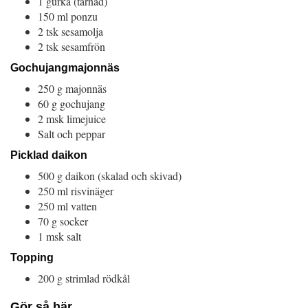
1 gurka (tärnad)
150 ml ponzu
2 tsk sesamolja
2 tsk sesamfrön
Gochujangmajonnäs
250 g majonnäs
60 g gochujang
2 msk limejuice
Salt och peppar
Picklad daikon
500 g daikon (skalad och skivad)
250 ml risvinäger
250 ml vatten
70 g socker
1 msk salt
Topping
200 g strimlad rödkål
Gör så här