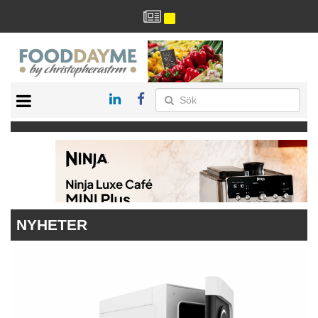
HÄLSA
HEM
ARKIV
DRYCK
RECEPT
RESTAURANG
NYHETER