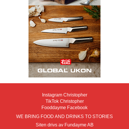
Instagram Christopher
TikTok Christopher
Fooddayme Facebook
WE BRING FOOD AND DRINKS TO STORIES
Siten drivs av Fundayme AB