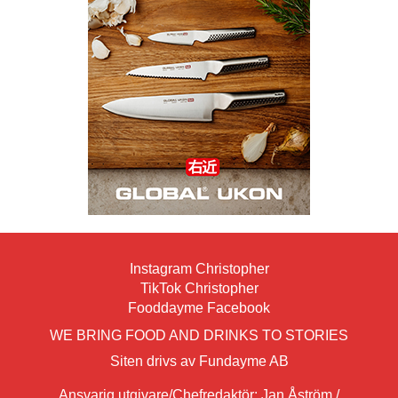
Instagram Christopher
TikTok Christopher
Fooddayme Facebook
WE BRING FOOD AND DRINKS TO STORIES
Siten drivs av Fundayme AB
Ansvarig utgivare/Chefredaktör: Jan Åström /