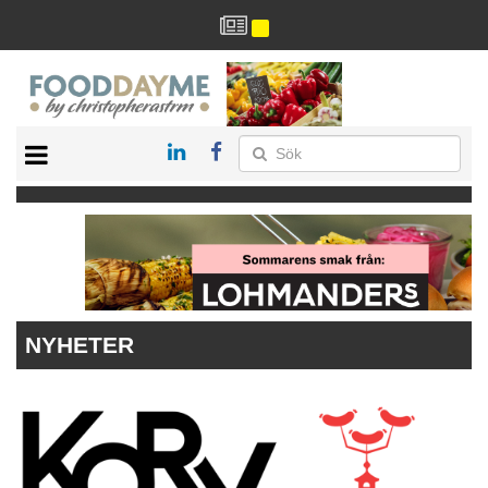
HÄLSA
HEM
ARKIV
DRYCK
RECEPT
RESTAURANG
NYHETER