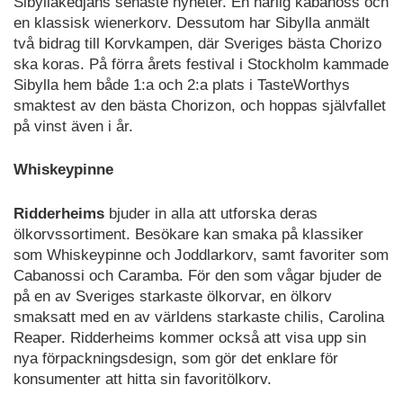
Sibyllakedjans senaste nyheter. En härlig kabanoss och
en klassisk wienerkorv. Dessutom har Sibylla anmält
två bidrag till Korvkampen, där Sveriges bästa Chorizo
ska koras. På förra årets festival i Stockholm kammade
Sibylla hem både 1:a och 2:a plats i TasteWorthys
smaktest av den bästa Chorizon, och hoppas självfallet
på vinst även i år.
Whiskeypinne
Ridderheims
bjuder in alla att utforska deras
ölkorvssortiment. Besökare kan smaka på klassiker
som Whiskeypinne och Joddlarkorv, samt favoriter som
Cabanossi och Caramba. För den som vågar bjuder de
på en av Sveriges starkaste ölkorvar, en ölkorv
smaksatt med en av världens starkaste chilis, Carolina
Reaper. Ridderheims kommer också att visa upp sin
nya förpackningsdesign, som gör det enklare för
konsumenter att hitta sin favoritölkorv.