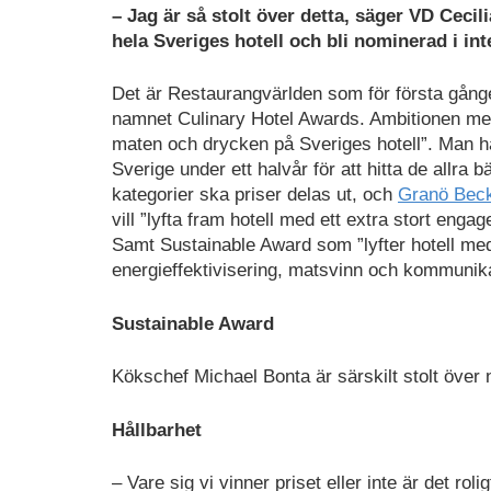
– Jag är så stolt över detta, säger VD Ce
hela Sveriges hotell och bli nominerad i int
Det är Restaurangvärlden som för första gånge
namnet Culinary Hotel Awards. Ambitionen med 
maten och drycken på Sveriges hotell”. Man ha
Sverige under ett halvår för att hitta de allra bä
kategorier ska priser delas ut, och
Granö Bec
vill ”lyfta fram hotell med ett extra stort enga
Samt Sustainable Award som ”lyfter hotell med
energieffektivisering, matsvinn och kommunik
Sustainable Award
Kökschef Michael Bonta är särskilt stolt över
Hållbarhet
– Vare sig vi vinner priset eller inte är det r