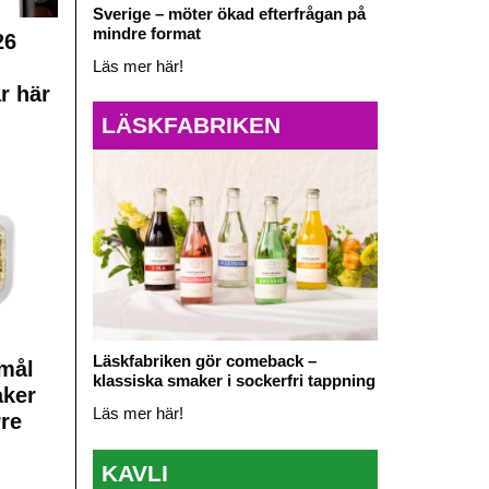
Sverige – möter ökad efterfrågan på
mindre format
26
Läs mer här!
r här
LÄSKFABRIKEN
Läskfabriken gör comeback –
mål
klassiska smaker i sockerfri tappning
aker
Läs mer här!
rre
KAVLI