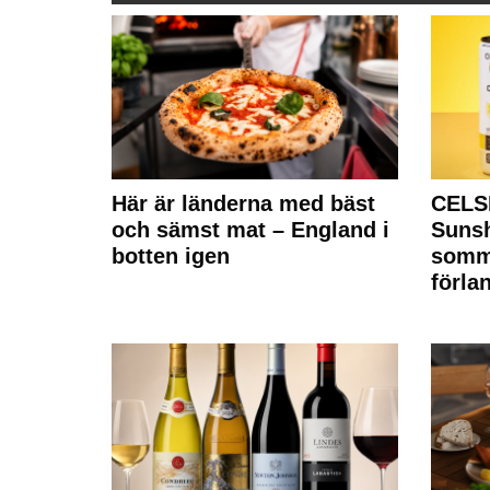
Här är länderna med bäst
CELS
och sämst mat – England i
Sunsh
botten igen
somm
förla