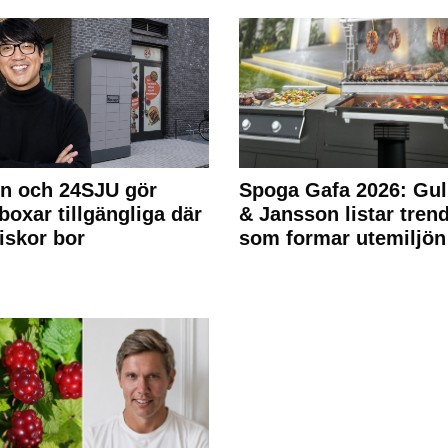
n och 24SJU gör
Spoga Gafa 2026: Gul
boxar tillgängliga där
& Jansson listar tren
skor bor
som formar utemiljön