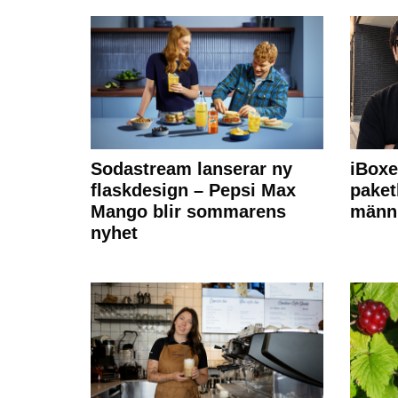
Sodastream lanserar ny
iBoxe
flaskdesign – Pepsi Max
paket
Mango blir sommarens
männi
nyhet