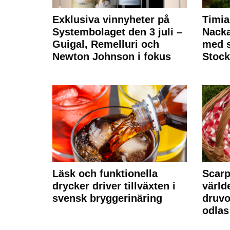
Exklusiva vinnyheter på
Timia
Systembolaget den 3 juli –
Nack
Guigal, Remelluri och
med s
Newton Johnson i fokus
Stoc
Läsk och funktionella
Scarp
drycker driver tillväxten i
värld
svensk bryggerinäring
druvo
odlas