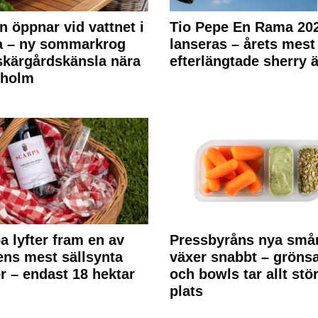
n öppnar vid vattnet i
Tio Pepe En Rama 20
a – ny sommarkrog
lanseras – årets mest
kärgårdskänsla nära
efterlängtade sherry ä
kholm
a lyfter fram en av
Pressbyråns nya små
ens mest sällsynta
växer snabbt – gröns
r – endast 18 hektar
och bowls tar allt stö
plats