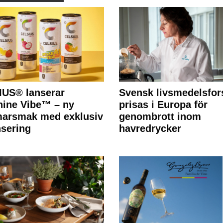
IUS® lanserar
Svensk livsmedelsfor
ine Vibe™ – ny
prisas i Europa för
arsmak med exklusiv
genombrott inom
nsering
havredrycker