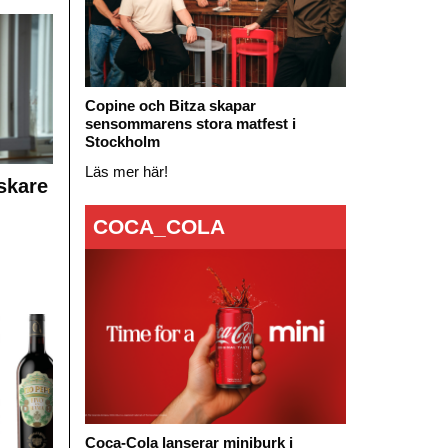
Copine och Bitza skapar
sensommarens stora matfest i
Stockholm
Läs mer här!
skare
COCA_COLA
Coca-Cola lanserar miniburk i