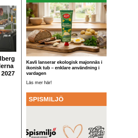
lberg
Kavli lanserar ekologisk majonnäs i
derna
ikonisk tub – enklare användning i
 2027
vardagen
Läs mer här!
SPISMILJÖ