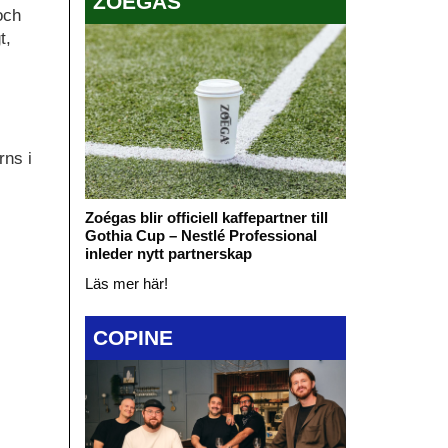
ZOÉGAS
och
t,
rns i
Zoégas blir officiell kaffepartner till
Gothia Cup – Nestlé Professional
inleder nytt partnerskap
Läs mer här!
COPINE