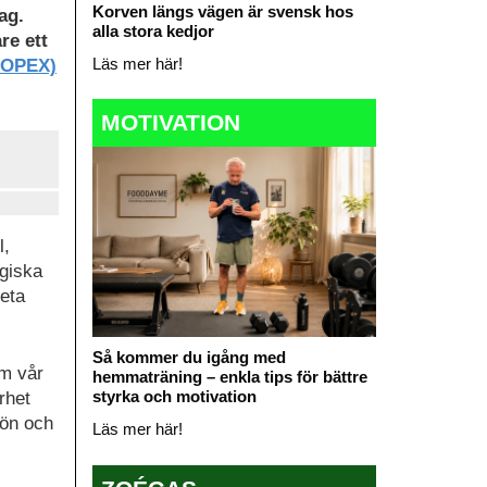
Korven längs vägen är svensk hos
ag.
alla stora kedjor
re ett
Läs mer här!
NOPEX)
MOTIVATION
l,
ogiska
beta
Så kommer du igång med
om vår
hemmaträning – enkla tips för bättre
styrka och motivation
rhet
jön och
Läs mer här!