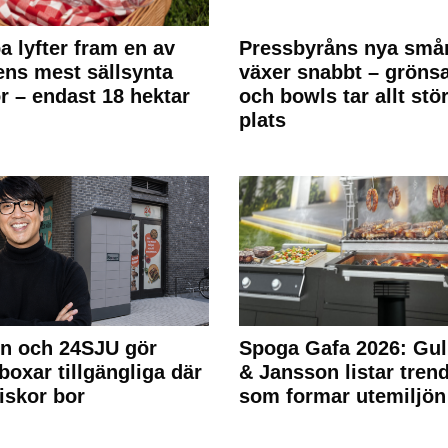
a lyfter fram en av
Pressbyråns nya små
ens mest sällsynta
växer snabbt – gröns
r – endast 18 hektar
och bowls tar allt stö
plats
n och 24SJU gör
Spoga Gafa 2026: Gul
boxar tillgängliga där
& Jansson listar tren
skor bor
som formar utemiljön