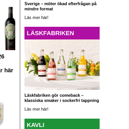
Sverige – möter ökad efterfrågan på
mindre format
Läs mer här!
LÄSKFABRIKEN
26
r här
Läskfabriken gör comeback –
klassiska smaker i sockerfri tappning
Läs mer här!
KAVLI