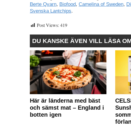
Berte Qvarn
,
Biofood
,
Camelina of Sweden
,
D
Svenska Lantchips
.
Post Views:
419
DU KANSKE ÄVEN VILL LÄSA O
Här är länderna med bäst
CELS
och sämst mat – England i
Sunsh
botten igen
somm
förla