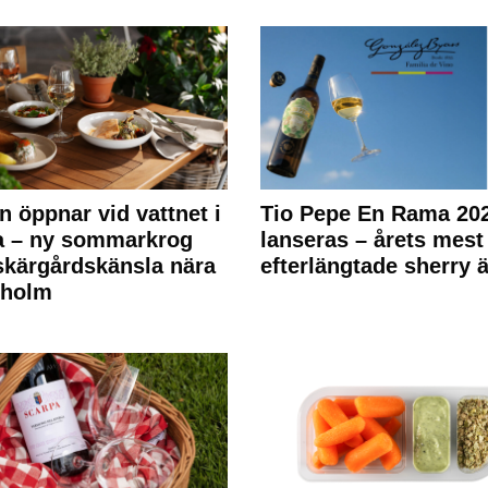
n öppnar vid vattnet i
Tio Pepe En Rama 20
a – ny sommarkrog
lanseras – årets mest
kärgårdskänsla nära
efterlängtade sherry ä
kholm