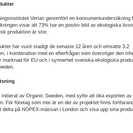
dukter
ngsinstitutet Verian genomfört en konsumentundersökning 
ingen visar att 73% har en positiv bild av ekologiska livs
k produktion är stor.
ukter har vuxit stadigt de senaste 12 åren och omsatte 3,2
ten, i kombination med en efterfrågan som överstiger den i
ktiv marknad för EU och i synnerhet svenska ekologiska produ
Sweden.
tsning
t initierat av Organic Sweden, med syfte att öka exporten av
n. För företag som inte är en del av projektet finns fortfaran
tt delta på NOPEX-mässan i London och visa upp sina produk