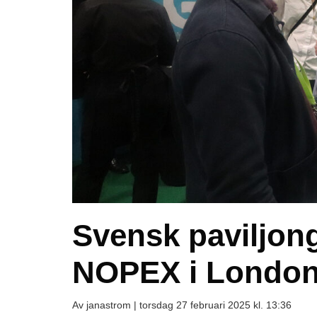
Svensk paviljon
NOPEX i London
Av janastrom |
torsdag 27 februari 2025 kl. 13:36