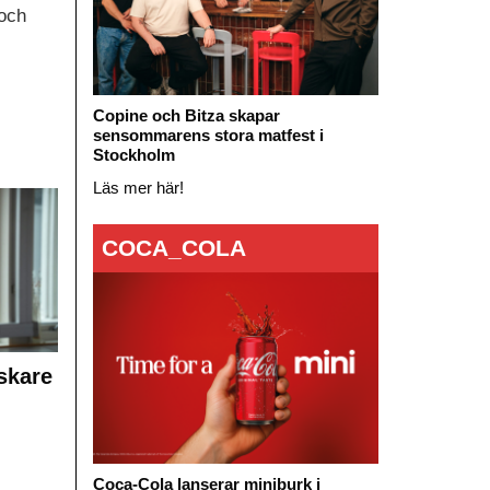
och
Copine och Bitza skapar
sensommarens stora matfest i
Stockholm
Läs mer här!
COCA_COLA
skare
Coca-Cola lanserar miniburk i