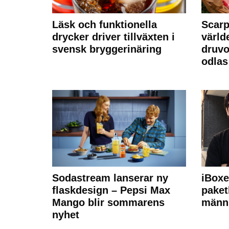
Läsk och funktionella
Scarp
drycker driver tillväxten i
värld
svensk bryggerinäring
druvo
odlas
Sodastream lanserar ny
iBoxe
flaskdesign – Pepsi Max
paket
Mango blir sommarens
männi
nyhet