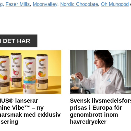
ig
,
Fazer Mills
,
Moonvalley
,
Nordic Chocolate
,
Oh Mungood
M DET HÄR
IUS® lanserar
Svensk livsmedelsfor
ine Vibe™ – ny
prisas i Europa för
arsmak med exklusiv
genombrott inom
nsering
havredrycker