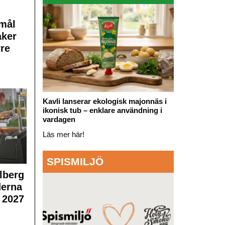
mål
aker
rre
Kavli lanserar ekologisk majonnäs i
ikonisk tub – enklare användning i
vardagen
Läs mer här!
SPISMILJÖ
lberg
derna
 2027