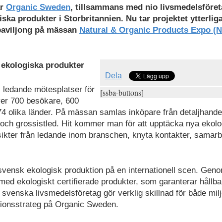
ar
Organic Sweden
, tillsammans med nio livsmedelsföret
ska produkter i Storbritannien. Nu tar projektet ytterliga
paviljong på mässan
Natural & Organic Products Expo (
 ekologiska produkter
Dela
ledande mötesplatser för
[ssba-buttons]
ver 700 besökare, 600
74 olika länder. På mässan samlas inköpare från detaljhande
rt och grossistled. Hit kommer man för att upptäcka nya ekol
nsikter från ledande inom branschen, knyta kontakter, samar
 svensk ekologisk produktion på en internationell scen. Gen
 med ekologiskt certifierade produkter, som garanterar hållba
a svenska livsmedelsföretag gör verklig skillnad för både mil
ionsstrateg på Organic Sweden.