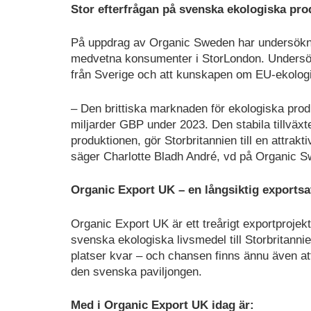
Stor efterfrågan på svenska ekologiska pro
På uppdrag av Organic Sweden har undersökni
medvetna konsumenter i StorLondon. Undersökn
från Sverige och att kunskapen om EU-ekologis
– Den brittiska marknaden för ekologiska prod
miljarder GBP under 2023. Den stabila tillväx
produktionen, gör Storbritannien till en attra
säger Charlotte Bladh André, vd på Organic 
Organic Export UK – en långsiktig exportsa
Organic Export UK är ett treårigt exportprojek
svenska ekologiska livsmedel till Storbritannie
platser kvar – och chansen finns ännu även a
den svenska paviljongen.
Med i Organic Export UK idag är: