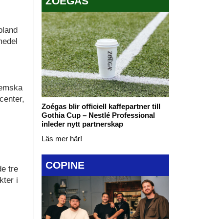
ZOÉGAS
bland
medel
nhemska
center,
Zoégas blir officiell kaffepartner till
Gothia Cup – Nestlé Professional
inleder nytt partnerskap
Läs mer här!
COPINE
de tre
ter i