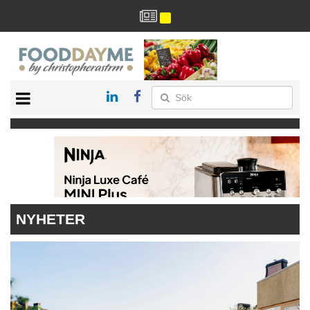
HÄLSA
HEM
ARKIV
DRYCK
RECEPT
RESTAURANG
NYHETER