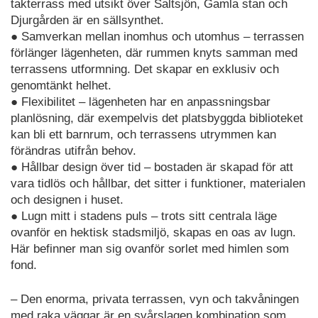
takterrass med utsikt över Saltsjön, Gamla stan och
Djurgården är en sällsynthet.
● Samverkan mellan inomhus och utomhus – terrassen
förlänger lägenheten, där rummen knyts samman med
terrassens utformning. Det skapar en exklusiv och
genomtänkt helhet.
● Flexibilitet – lägenheten har en anpassningsbar
planlösning, där exempelvis det platsbyggda biblioteket
kan bli ett barnrum, och terrassens utrymmen kan
förändras utifrån behov.
● Hållbar design över tid – bostaden är skapad för att
vara tidlös och hållbar, det sitter i funktioner, materialen
och designen i huset.
● Lugn mitt i stadens puls – trots sitt centrala läge
ovanför en hektisk stadsmiljö, skapas en oas av lugn.
Här befinner man sig ovanför sorlet med himlen som
fond.
– Den enorma, privata terrassen, vyn och takvåningen
med raka väggar är en svårslagen kombination som