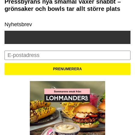
Pressbyråns nya småmål växer snabbt –
grönsaker och bowls tar allt större plats
Nyhetsbrev