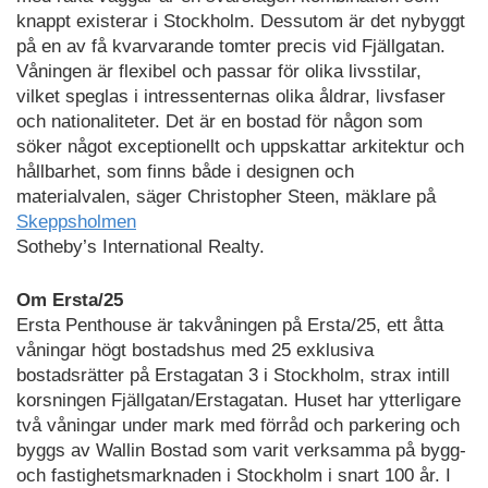
knappt existerar i Stockholm. Dessutom är det nybyggt
på en av få kvarvarande tomter precis vid Fjällgatan.
Våningen är flexibel och passar för olika livsstilar,
vilket speglas i intressenternas olika åldrar, livsfaser
och nationaliteter. Det är en bostad för någon som
söker något exceptionellt och uppskattar arkitektur och
hållbarhet, som finns både i designen och
materialvalen, säger Christopher Steen, mäklare på
Skeppsholmen
Sotheby’s International Realty.
Om Ersta/25
Ersta Penthouse är takvåningen på Ersta/25, ett åtta
våningar högt bostadshus med 25 exklusiva
bostadsrätter på Erstagatan 3 i Stockholm, strax intill
korsningen Fjällgatan/Erstagatan. Huset har ytterligare
två våningar under mark med förråd och parkering och
byggs av Wallin Bostad som varit verksamma på bygg-
och fastighetsmarknaden i Stockholm i snart 100 år. I