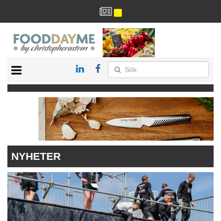
HÄLSA
HEM
ARKIV
DRYCK
RECEPT
RESTAURANG
NYHETER