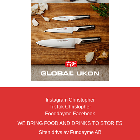
Instagram Christopher
TikTok Christopher
Fooddayme Facebook
WE BRING FOOD AND DRINKS TO STORIES
Siten drivs av Fundayme AB