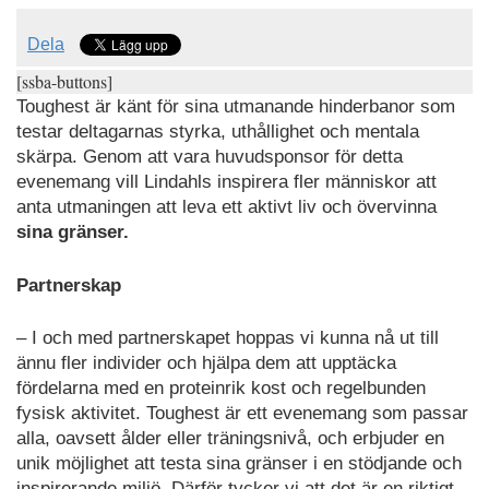
Dela
[ssba-buttons]
Toughest är känt för sina utmanande hinderbanor som
testar deltagarnas styrka, uthållighet och mentala
skärpa. Genom att vara huvudsponsor för detta
evenemang vill Lindahls inspirera fler människor att
anta utmaningen att leva ett aktivt liv och övervinna
sina gränser.
Partnerskap
– I och med partnerskapet hoppas vi kunna nå ut till
ännu fler individer och hjälpa dem att upptäcka
fördelarna med en proteinrik kost och regelbunden
fysisk aktivitet. Toughest är ett evenemang som passar
alla, oavsett ålder eller träningsnivå, och erbjuder en
unik möjlighet att testa sina gränser i en stödjande och
inspirerande miljö. Därför tycker vi att det är en riktigt