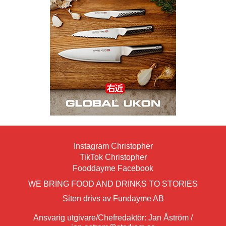
Instagram Christopher
TikTok Christopher
Fooddayme Facebook
WE BRING FOOD AND DRINKS TO STORIES
Siten drivs av Fundayme AB
Ansvarig utgivare/Chefredaktör: Jan Åström /