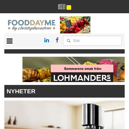
HÄLSA
HEM
ARKIV
DRYCK
RECEPT
RESTAURANG
NYHETER