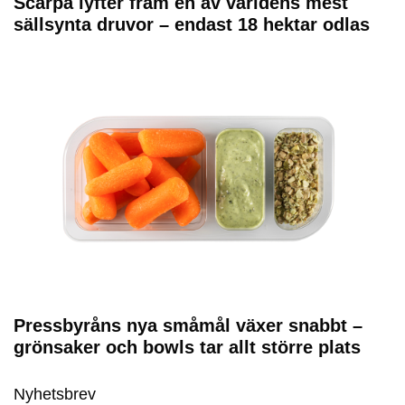
Scarpa lyfter fram en av världens mest
sällsynta druvor – endast 18 hektar odlas
Pressbyråns nya småmål växer snabbt –
grönsaker och bowls tar allt större plats
Nyhetsbrev