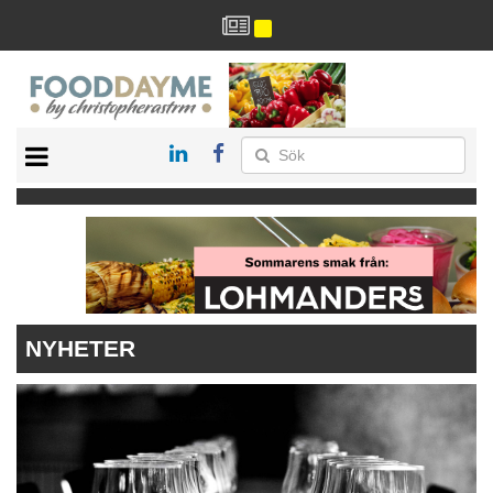
HÄLSA
HEM
ARKIV
DRYCK
RECEPT
RESTAURANG
NYHETER