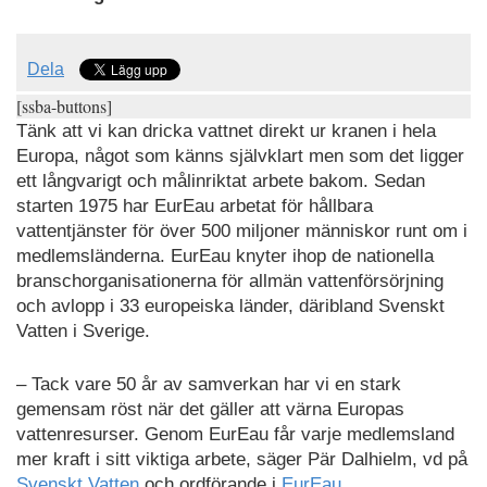
Dela
[ssba-buttons]
Tänk att vi kan dricka vattnet direkt ur kranen i hela
Europa, något som känns självklart men som det ligger
ett långvarigt och målinriktat arbete bakom. Sedan
starten 1975 har EurEau arbetat för hållbara
vattentjänster för över 500 miljoner människor runt om i
medlemsländerna. EurEau knyter ihop de nationella
branschorganisationerna för allmän vattenförsörjning
och avlopp i 33 europeiska länder, däribland Svenskt
Vatten i Sverige.
– Tack vare 50 år av samverkan har vi en stark
gemensam röst när det gäller att värna Europas
vattenresurser. Genom EurEau får varje medlemsland
mer kraft i sitt viktiga arbete, säger Pär Dalhielm, vd på
Svenskt Vatten
och ordförande i
EurEau
.