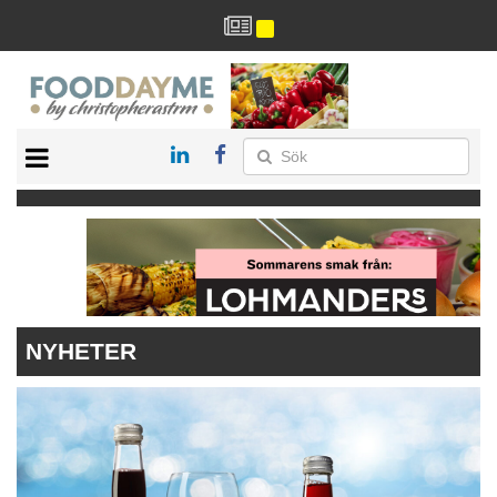
HÄLSA
HEM
ARKIV
DRYCK
RECEPT
RESTAURANG
NYHETER