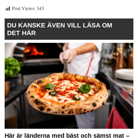
Post Views:
343
DU KANSKE ÄVEN VILL LÄSA OM
DET HÄR
Här är länderna med bäst och sämst mat –