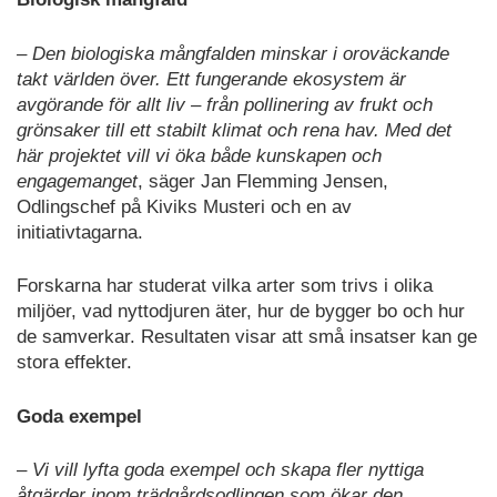
– Den biologiska mångfalden minskar i oroväckande
takt världen över. Ett fungerande ekosystem är
avgörande för allt liv – från pollinering av frukt och
grönsaker till ett stabilt klimat och rena hav. Med det
här projektet vill vi öka både kunskapen och
engagemanget
, säger Jan Flemming Jensen,
Odlingschef på Kiviks Musteri och en av
initiativtagarna.
Forskarna har studerat vilka arter som trivs i olika
miljöer, vad nyttodjuren äter, hur de bygger bo och hur
de samverkar. Resultaten visar att små insatser kan ge
stora effekter.
Goda exempel
–
Vi vill lyfta goda exempel och skapa fler nyttiga
åtgärder inom trädgårdsodlingen som ökar den