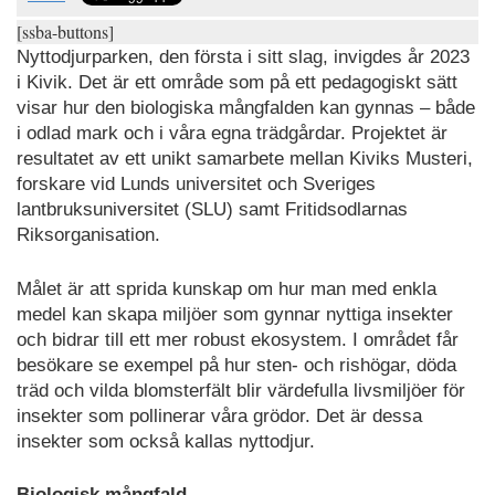
[ssba-buttons]
Nyttodjurparken, den första i sitt slag, invigdes år 2023
i Kivik. Det är ett område som på ett pedagogiskt sätt
visar hur den biologiska mångfalden kan gynnas – både
i odlad mark och i våra egna trädgårdar. Projektet är
resultatet av ett unikt samarbete mellan Kiviks Musteri,
forskare vid Lunds universitet och Sveriges
lantbruksuniversitet (SLU) samt Fritidsodlarnas
Riksorganisation.
Målet är att sprida kunskap om hur man med enkla
medel kan skapa miljöer som gynnar nyttiga insekter
och bidrar till ett mer robust ekosystem. I området får
besökare se exempel på hur sten- och rishögar, döda
träd och vilda blomsterfält blir värdefulla livsmiljöer för
insekter som pollinerar våra grödor. Det är dessa
insekter som också kallas nyttodjur.
Biologisk mångfald