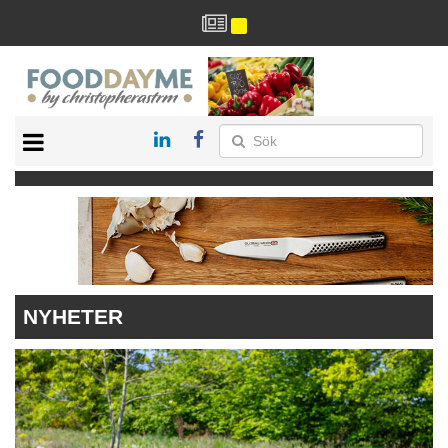
HÄLSA
HEM
ARKIV
DRYCK
RECEPT
RESTAURANG
NYHETER