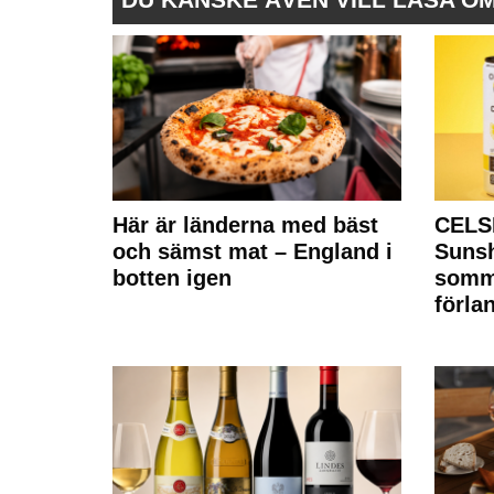
Här är länderna med bäst
CELS
och sämst mat – England i
Sunsh
botten igen
somm
förla