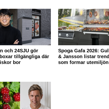
n och 24SJU gör
Spoga Gafa 2026: Gul
boxar tillgängliga där
& Jansson listar tren
skor bor
som formar utemiljön