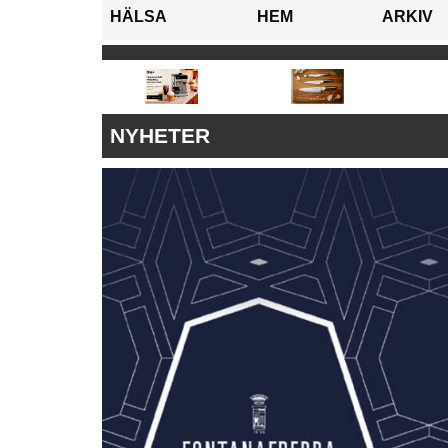
HÄLSA
HEM
ARKIV
NYHETER