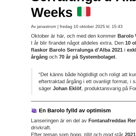
Weeks
Av janastrom |
fredag 10 oktober 2025 kl. 15:43
Oktober är här, och med den kommer
Barolo
I år blir firandet något alldeles extra. Den
10 o
flaskor Barolo Serralunga d’Alba 2021
i
exk
årgång
och
70 år på Systembolaget
.
“Det känns både högtidligt och roligt att k
eftertraktad årgång i ett ovanligt format, i
säger
Johan Eklöf
, produktansvarig på Fo
En Barolo fylld av optimism
Lanseringen är en del av
Fontanafreddas Ren
drivkraft.
Efter teman som
hopp
,
tillit
och
mod
står
2021