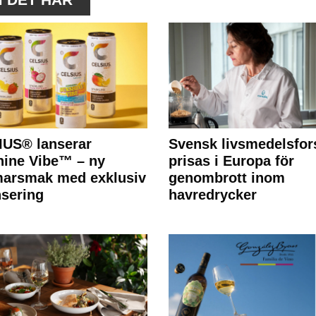
IUS® lanserar
Svensk livsmedelsfor
ine Vibe™ – ny
prisas i Europa för
arsmak med exklusiv
genombrott inom
nsering
havredrycker