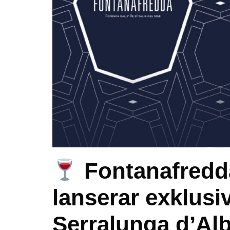
Fontanafredda 
lanserar exklusiv
Serralunga d’Al