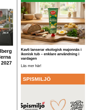
Kavli lanserar ekologisk majonnäs i
lberg
ikonisk tub – enklare användning i
derna
vardagen
 2027
Läs mer här!
SPISMILJÖ