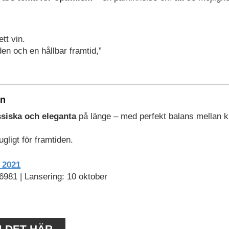
tt vin.
en och en hållbar framtid,”
en
ssiska och eleganta
på länge – med perfekt balans mellan kr
ugligt för framtiden.
 2021
56981 | Lansering: 10 oktober
M DET HÄR