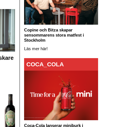
Copine och Bitza skapar
sensommarens stora matfest i
Stockholm
Läs mer här!
skare
COCA_COLA
Coca-Cola lanserar miniburk i