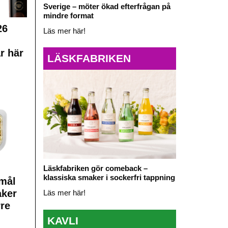
Sverige – möter ökad efterfrågan på
mindre format
26
Läs mer här!
r här
LÄSKFABRIKEN
Läskfabriken gör comeback –
klassiska smaker i sockerfri tappning
mål
aker
Läs mer här!
rre
KAVLI