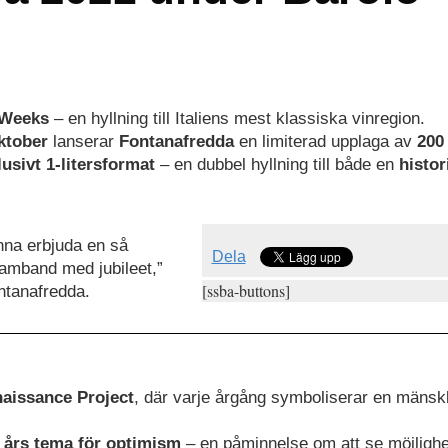
 Weeks
– en hyllning till Italiens mest klassiska vinregion.
ktober
lanserar
Fontanafredda
en limiterad upplaga av
200
lusivt 1-litersformat
– en dubbel hyllning till både en
histor
unna erbjuda en så
Dela
 samband med jubileet,”
[ssba-buttons]
ntanafredda.
aissance Project
, där varje årgång symboliserar en mänskl
 års tema för optimism
– en påminnelse om att se möjlighe