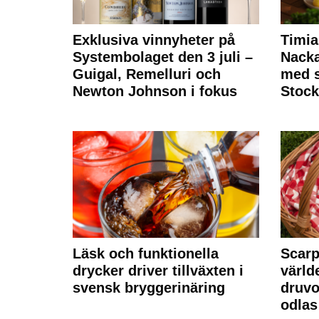
Exklusiva vinnyheter på
Timia
Systembolaget den 3 juli –
Nack
Guigal, Remelluri och
med s
Newton Johnson i fokus
Stoc
Läsk och funktionella
Scarp
drycker driver tillväxten i
värld
svensk bryggerinäring
druvo
odlas