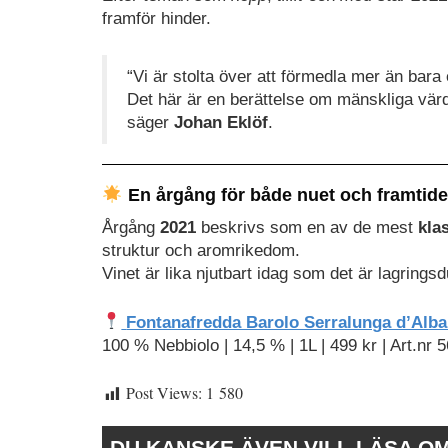
framför hinder.
“Vi är stolta över att förmedla mer än bara e
Det här är en berättelse om mänskliga värd
säger
Johan Eklöf
.
En årgång för både nuet och framtid
Årgång
2021
beskrivs som en av de mest
kla
struktur och aromrikedom.
Vinet är lika njutbart idag som det är lagringsd
Fontanafredda Barolo Serralunga d’Alba
100 % Nebbiolo | 14,5 % | 1L | 499 kr | Art.nr 
Post Views:
1 580
DU KANSKE ÄVEN VILL LÄSA O