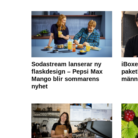
Sodastream lanserar ny
iBoxe
flaskdesign – Pepsi Max
paket
Mango blir sommarens
männi
nyhet