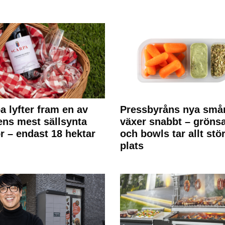
a lyfter fram en av
Pressbyråns nya små
ens mest sällsynta
växer snabbt – gröns
r – endast 18 hektar
och bowls tar allt stö
plats