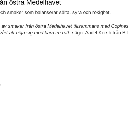
rån östra Medelhavet
 och smaker som balanserar sälta, syra och rökighet.
sor av smaker från östra Medelhavet tillsammans med Copine
årt att nöja sig med bara en rätt
, säger Aadel Kersh från Bi
m