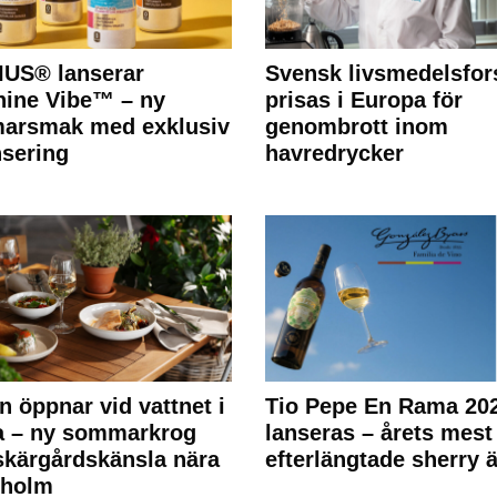
IUS® lanserar
Svensk livsmedelsfor
ine Vibe™ – ny
prisas i Europa för
arsmak med exklusiv
genombrott inom
nsering
havredrycker
n öppnar vid vattnet i
Tio Pepe En Rama 20
a – ny sommarkrog
lanseras – årets mest
kärgårdskänsla nära
efterlängtade sherry ä
kholm