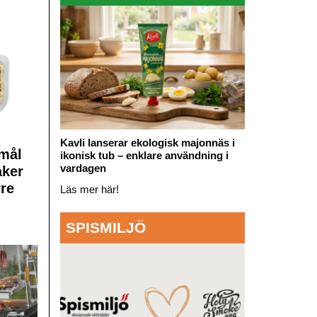
Kavli lanserar ekologisk majonnäs i
mål
ikonisk tub – enklare användning i
vardagen
aker
rre
Läs mer här!
SPISMILJÖ