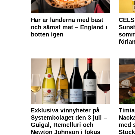
Här är länderna med bäst
CELS
och sämst mat – England i
Sunsh
botten igen
somm
förla
Exklusiva vinnyheter på
Timia
Systembolaget den 3 juli –
Nack
Guigal, Remelluri och
med s
Newton Johnson i fokus
Stoc