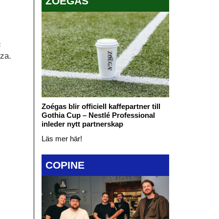
ZOÉGAS
s
tza.
Zoégas blir officiell kaffepartner till
Gothia Cup – Nestlé Professional
inleder nytt partnerskap
Läs mer här!
COPINE