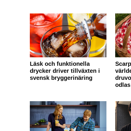
Läsk och funktionella
Scarp
drycker driver tillväxten i
värld
svensk bryggerinäring
druvo
odlas