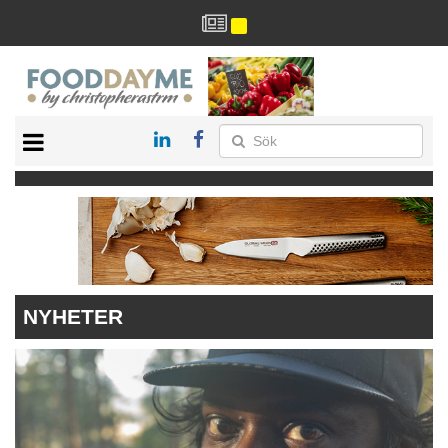
HÄLSA
HEM
ARKIV
DRYCK
RECEPT
RESTAURANG
NYHETER