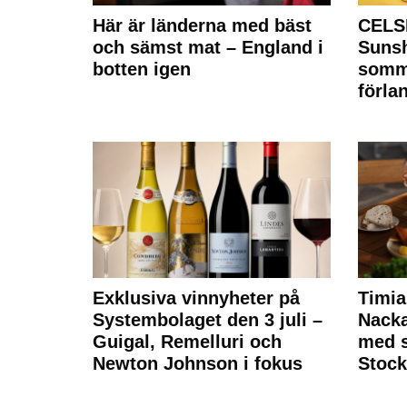
Här är länderna med bäst
CELS
och sämst mat – England i
Sunsh
botten igen
somm
förla
Exklusiva vinnyheter på
Timia
Systembolaget den 3 juli –
Nack
Guigal, Remelluri och
med s
Newton Johnson i fokus
Stoc