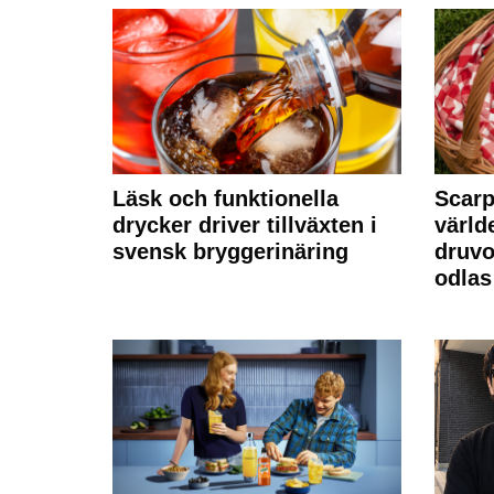
Läsk och funktionella
Scarp
drycker driver tillväxten i
värld
svensk bryggerinäring
druvo
odlas