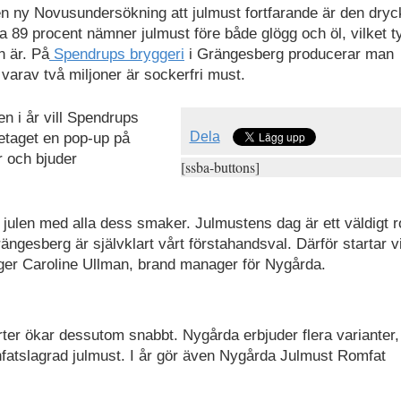
n ny Novusundersökning att julmust fortfarande är den dry
 89 procent nämner julmust före både glögg och öl, vilket ty
n är. På
Spendrups bryggeri
i Grängesberg producerar man
 varav två miljoner är sockerfri must.
n i år vill Spendrups
Dela
retaget en pop-up på
r och bjuder
[ssba-buttons]
 julen med alla dess smaker. Julmustens dag är ett väldigt ro
ängesberg är självklart vårt förstahandsval. Därför startar v
ger Caroline Ullman, brand manager för Nygårda.
rter ökar dessutom snabbt. Nygårda erbjuder flera varianter,
nfatslagrad julmust. I år gör även Nygårda Julmust Romfat