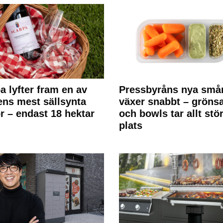
a lyfter fram en av
Pressbyråns nya små
ens mest sällsynta
växer snabbt – gröns
r – endast 18 hektar
och bowls tar allt stö
plats