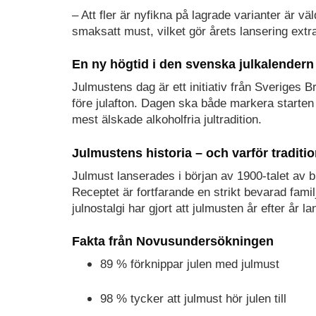
– Att fler är nyfikna på lagrade varianter är vä
smaksatt must, vilket gör årets lansering extr
En ny högtid i den svenska julkalendern
Julmustens dag är ett initiativ från Sveriges 
före julafton. Dagen ska både markera starten
mest älskade alkoholfria jultradition.
Julmustens historia – och varför traditio
Julmust lanserades i början av 1900-talet av brö
Receptet är fortfarande en strikt bevarad fam
julnostalgi har gjort att julmusten år efter år 
Fakta från Novusundersökningen
89 % förknippar julen med julmust
98 % tycker att julmust hör julen till