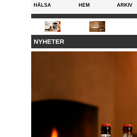
HÄLSA
HEM
ARKIV
NYHETER