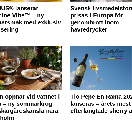
IUS® lanserar
Svensk livsmedelsfor
ine Vibe™ – ny
prisas i Europa för
arsmak med exklusiv
genombrott inom
nsering
havredrycker
n öppnar vid vattnet i
Tio Pepe En Rama 20
a – ny sommarkrog
lanseras – årets mest
kärgårdskänsla nära
efterlängtade sherry ä
kholm