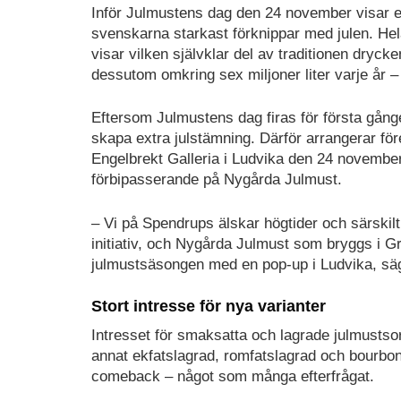
Inför Julmustens dag den 24 november visar e
svenskarna starkast förknippar med julen. Hela
visar vilken självklar del av traditionen drycke
dessutom omkring sex miljoner liter varje år –
Eftersom Julmustens dag firas för första gånge
skapa extra julstämning. Därför arrangerar fö
Engelbrekt Galleria i Ludvika den 24 novembe
förbipasserande på Nygårda Julmust.
– Vi på Spendrups älskar högtider och särskilt
initiativ, och Nygårda Julmust som bryggs i Gr
julmustsäsongen med en pop-up i Ludvika, sä
Stort intresse för nya varianter
Intresset för smaksatta och lagrade julmustso
annat ekfatslagrad, romfatslagrad och bourbo
comeback – något som många efterfrågat.