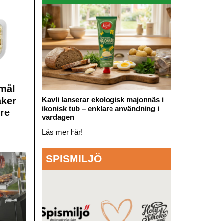
mål
Kavli lanserar ekologisk majonnäs i
aker
ikonisk tub – enklare användning i
rre
vardagen
Läs mer här!
SPISMILJÖ