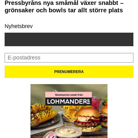
Pressbyråns nya småmål växer snabbt –
grönsaker och bowls tar allt större plats
Nyhetsbrev