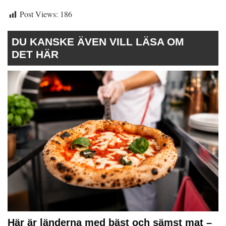
Post Views:
186
DU KANSKE ÄVEN VILL LÄSA OM
DET HÄR
Här är länderna med bäst och sämst mat –