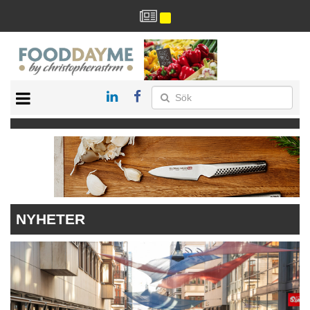
HÄLSA
HEM
ARKIV
DRYCK
RECEPT
RESTAURANG
NYHETER