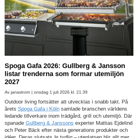
Spoga Gafa 2026: Gullberg & Jansson
listar trenderna som formar utemiljön
2027
Av janastrom |
onsdag 1 juli 2026 kl. 21:39
Outdoor living fortsätter att utvecklas i snabb takt. På
årets
Spoga Gafa i Köln
samlade branschen världens
ledande tillverkare inom trädgård, grill och utemiljö. Där
spanade
Gullberg & Janssons
experter Mattias Ejdelind
och Peter Bäck efter nästa generations produkter och
idéer. Deras slutsats är tydlig – uteplatsen blir allt mer