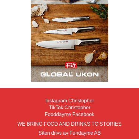
Instagram Christopher
TikTok Christopher
Fooddayme Facebook
WE BRING FOOD AND DRINKS TO STORIES
Siten drivs av Fundayme AB