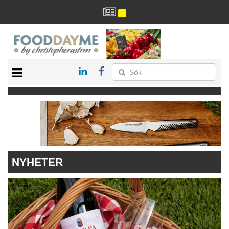
HÄLSA
HEM
ARKIV
DRYCK
RECEPT
RESTAURANG
NYHETER