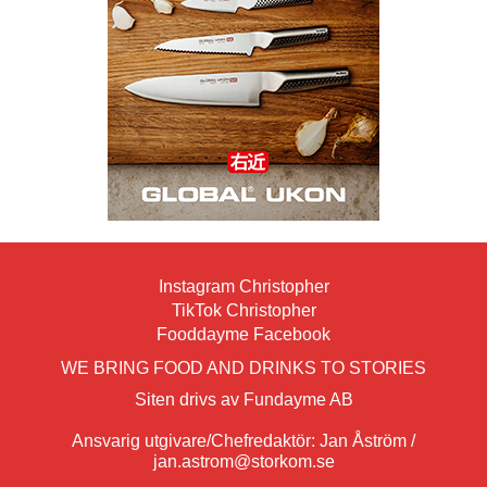
Instagram Christopher
TikTok Christopher
Fooddayme Facebook
WE BRING FOOD AND DRINKS TO STORIES
Siten drivs av Fundayme AB
Ansvarig utgivare/Chefredaktör: Jan Åström /
jan.astrom@storkom.se