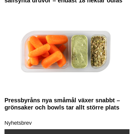
sällsynta druvor – endast 18 hektar odlas
Pressbyråns nya småmål växer snabbt –
grönsaker och bowls tar allt större plats
Nyhetsbrev