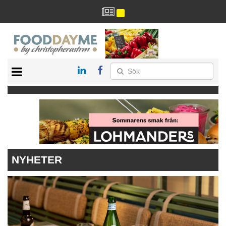
HÄLSA
HEM
ARKIV
DRYCK
RECEPT
RESTAURANG
NYHETER