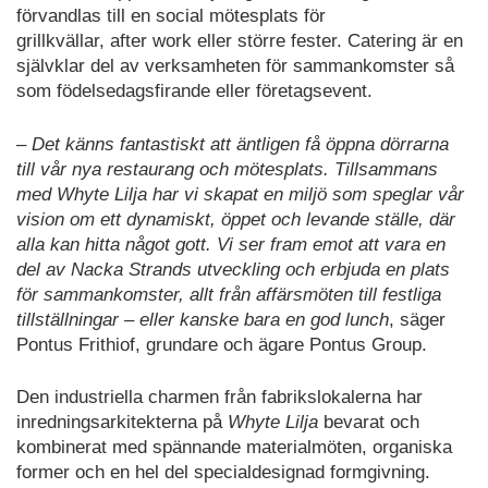
förvandlas till en social mötesplats för
grillkvällar, after work eller större fester. Catering är en
självklar del av verksamheten för sammankomster så
som födelsedagsfirande eller företagsevent.
–
Det känns fantastiskt att äntligen få öppna dörrarna
till vår nya restaurang och mötesplats. Tillsammans
med Whyte Lilja har vi skapat en miljö som speglar vår
vision om ett dynamiskt, öppet och levande ställe, där
alla kan hitta något gott. Vi ser fram emot att vara en
del av Nacka Strands utveckling och erbjuda en plats
för sammankomster, allt från affärsmöten till festliga
tillställningar – eller kanske bara en god lunch
, säger
Pontus Frithiof, grundare och ägare Pontus Group.
Den industriella charmen från fabrikslokalerna har
inredningsarkitekterna på
Whyte Lilja
bevarat och
kombinerat med spännande materialmöten, organiska
former och en hel del specialdesignad formgivning.