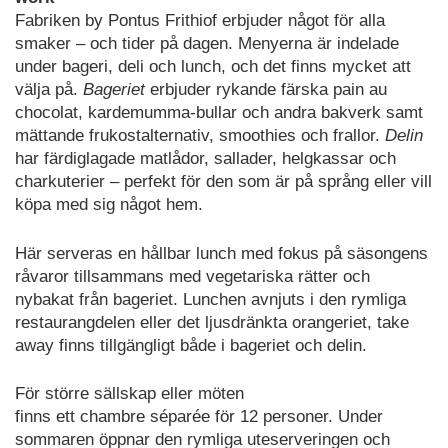
Fabriken by Pontus Frithiof erbjuder något för alla
smaker – och tider på dagen. Menyerna är indelade
under bageri, deli och lunch, och det finns mycket att
välja på.
Bageriet
erbjuder rykande färska pain au
chocolat, kardemumma-bullar och andra bakverk samt
mättande frukostalternativ, smoothies och frallor.
Delin
har färdiglagade matlådor, sallader, helgkassar och
charkuterier – perfekt för den som är på språng eller vill
köpa med sig något hem.
Här serveras en hållbar lunch med fokus på säsongens
råvaror tillsammans med vegetariska rätter och
nybakat från bageriet. Lunchen avnjuts i den rymliga
restaurangdelen eller det ljusdränkta orangeriet, take
away finns tillgängligt både i bageriet och delin.
För större sällskap eller möten
finns ett chambre séparée för 12 personer. Under
sommaren öppnar den rymliga uteserveringen och