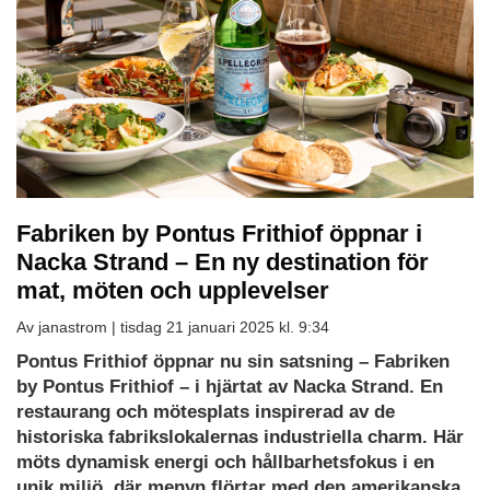
Fabriken by Pontus Frithiof öppnar i
Nacka Strand – En ny destination för
mat, möten och upplevelser
Av janastrom |
tisdag 21 januari 2025 kl. 9:34
Pontus Frithiof öppnar nu sin satsning – Fabriken
by Pontus Frithiof – i hjärtat av Nacka Strand. En
restaurang och mötesplats inspirerad av de
historiska fabrikslokalernas industriella charm. Här
möts dynamisk energi och hållbarhetsfokus i en
unik miljö, där menyn flörtar med den amerikanska