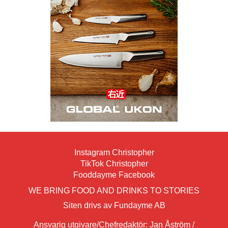
Instagram Christopher
TikTok Christopher
Fooddayme Facebook
WE BRING FOOD AND DRINKS TO STORIES
Siten drivs av Fundayme AB
Ansvarig utgivare/Chefredaktör: Jan Åström /