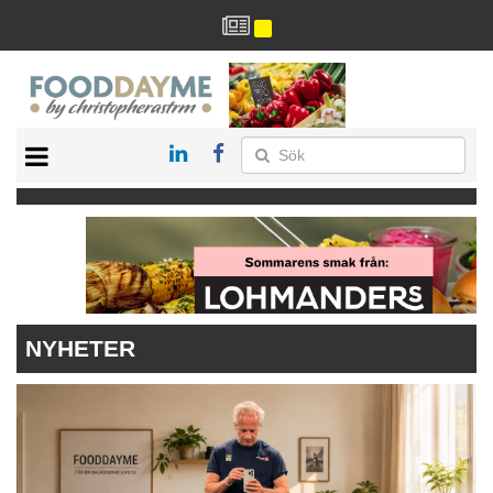
HÄLSA
HEM
ARKIV
DRYCK
RECEPT
RESTAURANG
NYHETER