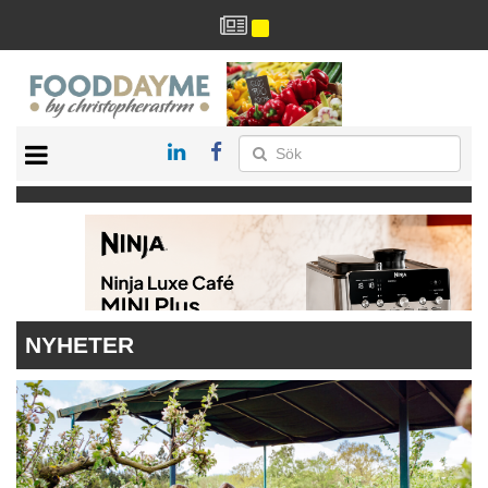
HÄLSA
HEM
ARKIV
DRYCK
RECEPT
RESTAURANG
NYHETER