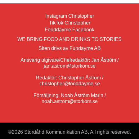
Instagram Christopher
TikTok Christopher
Fooddayme Facebook
WE BRING FOOD AND DRINKS TO STORIES
Siten drivs av Fundayme AB
Ansvarig utgivare/Chefredaktör: Jan Åström /
jan.astrom@storkom.se
Redaktör: Christopher Åström /
christopher@fooddayme.se
Försäljning: Noah Åström Marin /
noah.astrom@storkom.se
©
2026 Stordåhd Kommunikation AB, All rights reserved.