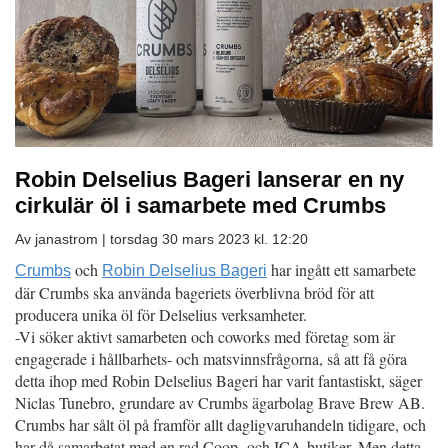
Robin Delselius Bageri lanserar en ny
cirkulär öl i samarbete med Crumbs
Av janastrom |
torsdag 30 mars 2023 kl. 12:20
och
har ingått ett samarbete
Crumbs
Robin Delselius Bageri
där Crumbs ska använda bageriets överblivna bröd för att
producera unika öl för Delselius verksamheter.
-Vi söker aktivt samarbeten och coworks med företag som är
engagerade i hållbarhets- och matsvinnsfrågorna, så att få göra
detta ihop med Robin Delselius Bageri har varit fantastiskt, säger
Niclas Tunebro, grundare av Crumbs ägarbolag Brave Brew AB.
Crumbs har sålt öl på framför allt dagligvaruhandeln tidigare, och
har då samarbetat med en rad Coop- och ICA-butiker. Men detta