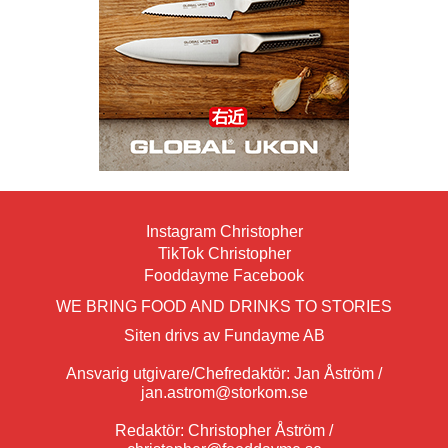
Instagram Christopher
TikTok Christopher
Fooddayme Facebook
WE BRING FOOD AND DRINKS TO STORIES
Siten drivs av Fundayme AB
Ansvarig utgivare/Chefredaktör: Jan Åström /
jan.astrom@storkom.se
Redaktör: Christopher Åström /