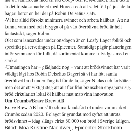
är det första samarbetet med Horeca och att valet föll på just detta
bageri beror en hel del på Robin Delselius själv.
-Vi har alltid försökt minimera svinnet och arbeta hållbart. Att nu
kunna vara med och brygga öl på vårt överblivna bröd är helt
fantastiskt, säger Robin.
Ölet som lanserades under onsdagen är en Loafy Lager folköl och
specifikt på serveringen på Epicenter. Samtidigt pågår planeringen
inför sommaren för fullt, då sortimentet kommer utvidgas med en
starköl.
-Utmaningen har – glädjande nog – varit att brödsvinnet har varit
väldigt lågt hos Robin Delselius Bageri så vi har fått samla
överblivet bröd under lång tid för detta, säger Niclas och fortsätter:
men det är ett viktigt steg att allt fler från branschen engagerar sig.
bröd cirkularitet lokal öl hållbar mat matsvinn innovation
Om Crumbs/Brave Brew AB
Brave Brew AB har sålt och marknadsfört öl under varumärket
Crumbs sedan 2020. Bolaget är grundat med syftet att utrota
brödsvinnet – idag slängs cirka 80,000 ton bröd i Sverige årligen.
Bilod: Moa Kristine Nachtweij, Epicenter Stockholm