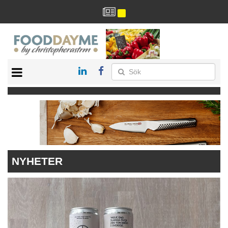
HÄLSA
HEM
ARKIV
DRYCK
RECEPT
RESTAURANG
NYHETER