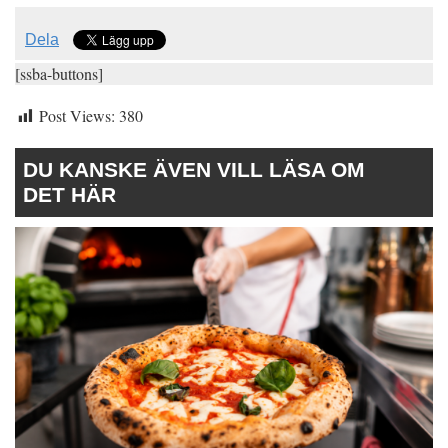
Dela
[ssba-buttons]
Post Views:
380
DU KANSKE ÄVEN VILL LÄSA OM
DET HÄR