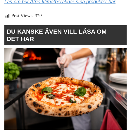
Läs om hur Atria klimatberäknar sina produkter här
Post Views:
329
DU KANSKE ÄVEN VILL LÄSA OM
DET HÄR