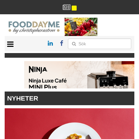
HÄLSA
HEM
ARKIV
DRYCK
RECEPT
RESTAURANG
NYHETER