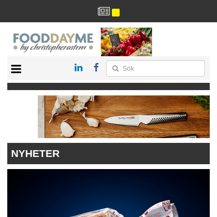
HÄLSA
HEM
ARKIV
DRYCK
RECEPT
RESTAURANG
NYHETER