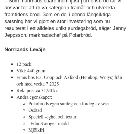
– Som marknadsledare inom ljust portionsbröd tar vi
ansvar för att driva kategorin framåt och utveckla
framtidens bröd. Som en del i denna långsiktiga
satsning har vi gjort en stor investering som nu
resulterat i ett alldeles unikt surdegsbröd, säger Jenny
Jeppsson, marknadschef på Polarbröd.
Norrlands-Leväjn
12 pack
Vikt: 440 gram
Finns hos Ica, Coop och Axfood (Hemköp, Willys) från
och med vecka 7 2025
Rek. pris: ca 31,90 kr.
Andra egenskaper:
Polarbröds egen surdeg och fördeg av vete
Osötad
Speciell seghet och textur
”Från Sverige”-märkt
Mjölkfri