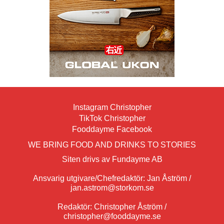
Instagram Christopher
TikTok Christopher
Fooddayme Facebook
WE BRING FOOD AND DRINKS TO STORIES
Siten drivs av Fundayme AB
Ansvarig utgivare/Chefredaktör: Jan Åström /
jan.astrom@storkom.se
Redaktör: Christopher Åström /
christopher@fooddayme.se