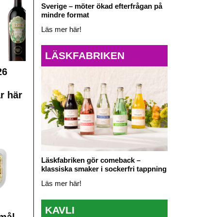
Sverige – möter ökad efterfrågan på
mindre format
Läs mer här!
LÄSKFABRIKEN
26
r här
Läskfabriken gör comeback –
klassiska smaker i sockerfri tappning
Läs mer här!
KAVLI
mål