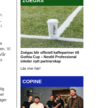
ZOÉGAS
n.
,
i
ka
gen. Vi
Zoégas blir officiell kaffepartner till
Vår
Gothia Cup – Nestlé Professional
is
inleder nytt partnerskap
Läs mer här!
COPINE
Hög
mer
äger