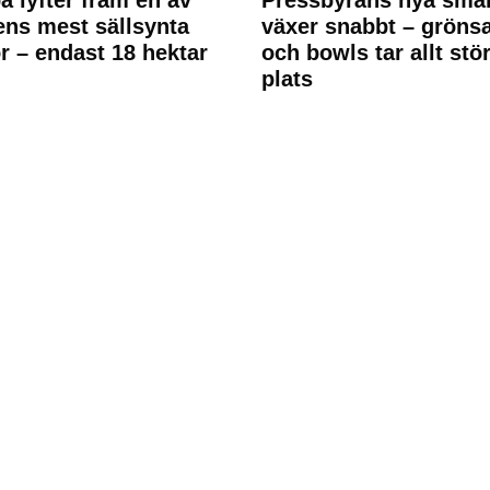
ens mest sällsynta
växer snabbt – gröns
r – endast 18 hektar
och bowls tar allt stö
plats