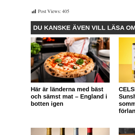
Post Views:
405
DU KANSKE ÄVEN VILL LÄSA O
Här är länderna med bäst
CELS
och sämst mat – England i
Sunsh
botten igen
somm
förla