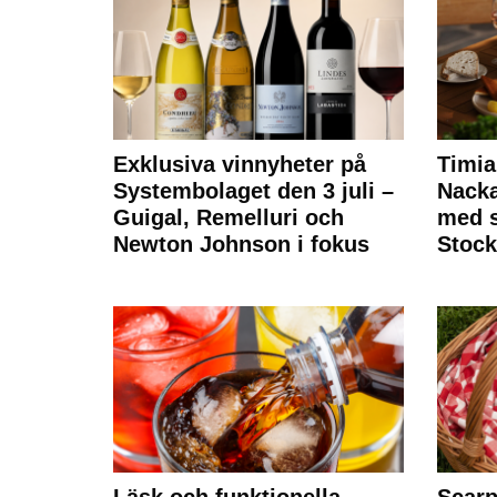
Exklusiva vinnyheter på
Timia
Systembolaget den 3 juli –
Nack
Guigal, Remelluri och
med s
Newton Johnson i fokus
Stoc
Läsk och funktionella
Scarp