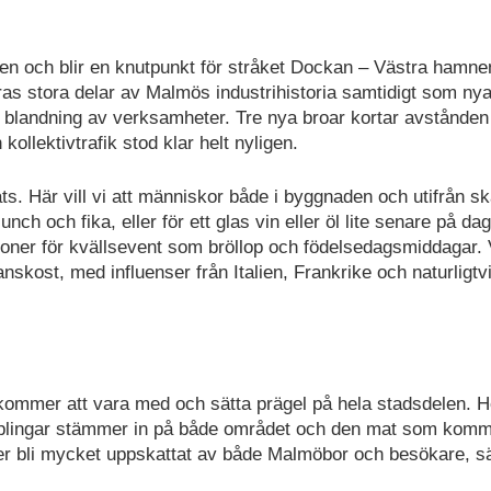
n och blir en knutpunkt för stråket Dockan – Västra hamne
ras stora delar av Malmös industrihistoria samtidigt som nya
blandning av verksamheter. Tre nya broar kortar avstånden 
llektivtrafik stod klar helt nyligen.
ats. Här vill vi att människor både i byggnaden och utifrån s
ch och fika, eller för ett glas vin eller öl lite senare på da
oner för kvällsevent som bröllop och födelsedagsmiddagar. 
ost, med influenser från Italien, Frankrike och naturligtv
kommer att vara med och sätta prägel på hela stadsdelen. 
 kopplingar stämmer in på både området och den mat som kom
er bli mycket uppskattat av både Malmöbor och besökare, s