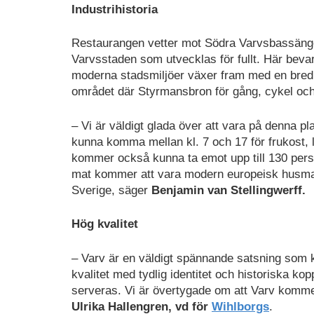
Industrihistoria
Restaurangen vetter mot Södra Varvsbassänge
Varvsstaden som utvecklas för fullt. Här beva
moderna stadsmiljöer växer fram med en bred 
området där Styrmansbron för gång, cykel och ko
– Vi är väldigt glada över att vara på denna pl
kunna komma mellan kl. 7 och 17 för frukost, lun
kommer också kunna ta emot upp till 130 pers
mat kommer att vara modern europeisk husmansk
Sverige, säger
Benjamin van Stellingwerff.
Hög kvalitet
– Varv är en väldigt spännande satsning som 
kvalitet med tydlig identitet och historiska
serveras. Vi är övertygade om att Varv komm
Ulrika Hallengren, vd för
Wihlborgs
.