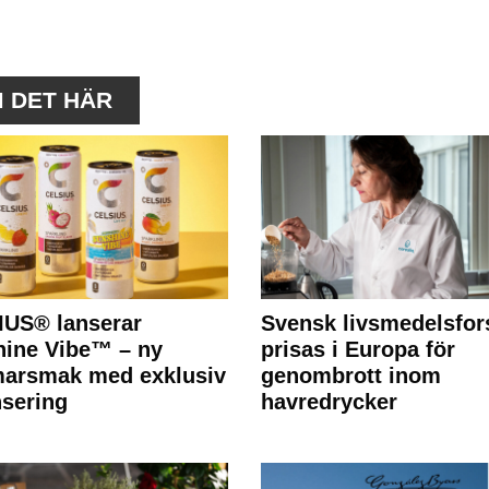
M DET HÄR
IUS® lanserar
Svensk livsmedelsfor
ine Vibe™ – ny
prisas i Europa för
arsmak med exklusiv
genombrott inom
nsering
havredrycker