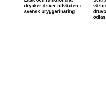
drycker driver tillväxten i
värld
svensk bryggerinäring
druvo
odlas