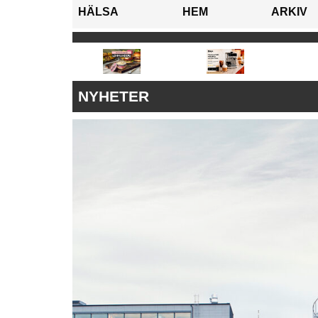
HÄLSA
HEM
ARKIV
NYHETER