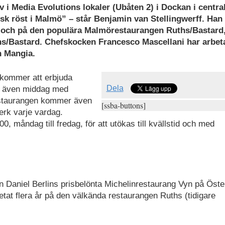
 i Media Evolutions lokaler (Ubåten 2) i Dockan i centra
k röst i Malmö” – står Benjamin van Stellingwerff. Han
n och på den populära Malmörestaurangen Ruths/Bastard
/Bastard. Chefskocken Francesco Mascellani har arbeta
h Mangia.
 kommer att erbjuda
Dela
m även middag med
estaurangen kommer även
[ssba-buttons]
erk varje vardag.
.00, måndag till fredag, för att utökas till kvällstid och med
 Daniel Berlins prisbelönta Michelinrestaurang Vyn på Öste
tat flera år på den välkända restaurangen Ruths (tidigare