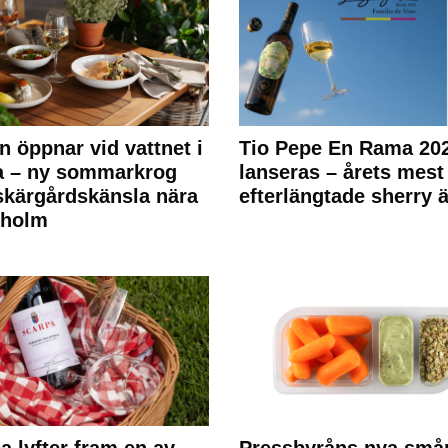
n öppnar vid vattnet i
Tio Pepe En Rama 20
a – ny sommarkrog
lanseras – årets mest
kärgårdskänsla nära
efterlängtade sherry ä
kholm
a lyfter fram en av
Pressbyråns nya små