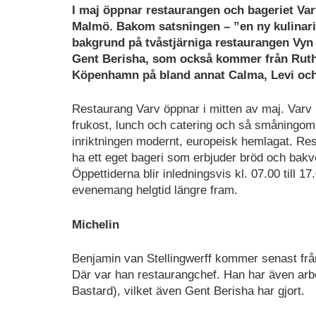
I maj öppnar restaurangen och bageriet Varv
Malmö. Bakom satsningen – ”en ny kulinaris
bakgrund på tvåstjärniga restaurangen Vy
Gent Berisha, som också kommer från Ruths
Köpenhamn på bland annat Calma, Levi oc
Restaurang Varv öppnar i mitten av maj. Varv
frukost, lunch och catering och så småningo
inriktningen modernt, europeisk hemlagat. R
ha ett eget bageri som erbjuder bröd och bakv
Öppettiderna blir inledningsvis kl. 07.00 till 17
evenemang helgtid längre fram.
Michelin
Benjamin van Stellingwerff kommer senast från
Där var han restaurangchef. Han har även arbe
Bastard), vilket även Gent Berisha har gjort.