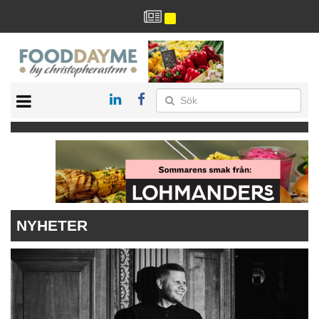
HÄLSA
HEM
ARKIV
DRYCK
RECEPT
RESTAURANG
NYHETER