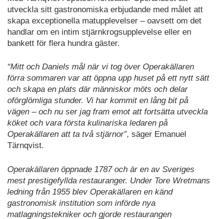
utveckla sitt gastronomiska erbjudande med målet att
skapa exceptionella matupplevelser – oavsett om det
handlar om en intim stjärnkrogsupplevelse eller en
bankett för flera hundra gäster.
“Mitt och Daniels mål när vi tog över Operakällaren
förra sommaren var att öppna upp huset på ett nytt sätt
och skapa en plats där människor möts och delar
oförglömliga stunder. Vi har kommit en lång bit på
vägen – och nu ser jag fram emot att fortsätta utveckla
köket och vara första kulinariska ledaren på
Operakällaren att ta två stjärnor”
, säger Emanuel
Tärnqvist.
Operakällaren öppnade 1787 och är en av Sveriges
mest prestigefyllda restauranger. Under Tore Wretmans
ledning från 1955 blev Operakällaren en känd
gastronomisk institution som införde nya
matlagningstekniker och gjorde restaurangen