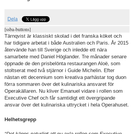
Dela
[ssba-buttons]
Tärnqvist är klassiskt skolad i det franska köket och
har tidigare arbetat i både Australien och Paris. År 2015
återvände han till Sverige och inledde ett nära
samarbete med Daniel Höglander. Tre månader senare
öppnade de den prisbelönta restaurangen Aloë, som
stoltserat med två stjärnor i Guide Michelin. Efter
nästan ett decennium som kreativa parhästar tog duon
förra sommaren över det kulinariska ansvaret för
Operakällaren. Nu kliver Emanuel vidare i rollen som
Executive Chef och får samtidigt ett övergripande
ansvar över det kulinariska uttrycket i hela Operahuset.
Helhetsgrepp
“Det känns naturligt att nu axla rollen som Executive