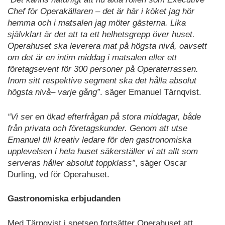
Chef för Operakällaren – det är här i köket jag hör
hemma och i matsalen jag möter gästerna. Lika
självklart är det att ta ett helhetsgrepp över huset.
Operahuset ska leverera mat på högsta nivå, oavsett
om det är en intim middag i matsalen eller ett
företagsevent för 300 personer på Operaterrassen.
Inom sitt respektive segment ska det hålla absolut
högsta nivå– varje gång”
. säger Emanuel Tärnqvist.
“Vi ser en ökad efterfrågan på stora middagar, både
från privata och företagskunder. Genom att utse
Emanuel till kreativ ledare för den gastronomiska
upplevelsen i hela huset säkerställer vi att allt som
serveras håller absolut toppklass”
, säger Oscar
Durling, vd för Operahuset.
Gastronomiska erbjudanden
Med Tärnqvist i spetsen fortsätter Operahuset att