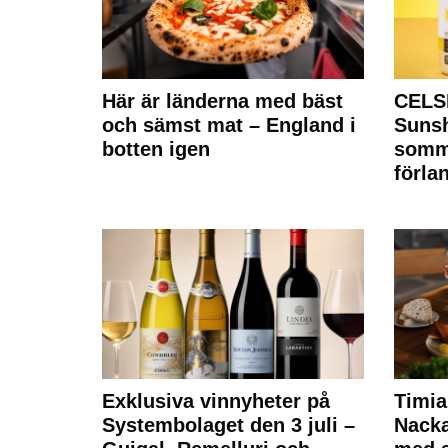
Här är länderna med bäst
CELS
och sämst mat – England i
Sunsh
botten igen
somm
förla
Exklusiva vinnyheter på
Timia
Systembolaget den 3 juli –
Nack