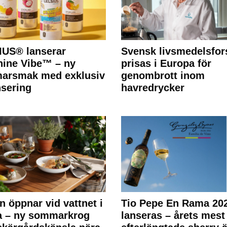
IUS® lanserar
Svensk livsmedelsfor
ine Vibe™ – ny
prisas i Europa för
arsmak med exklusiv
genombrott inom
nsering
havredrycker
n öppnar vid vattnet i
Tio Pepe En Rama 20
a – ny sommarkrog
lanseras – årets mest