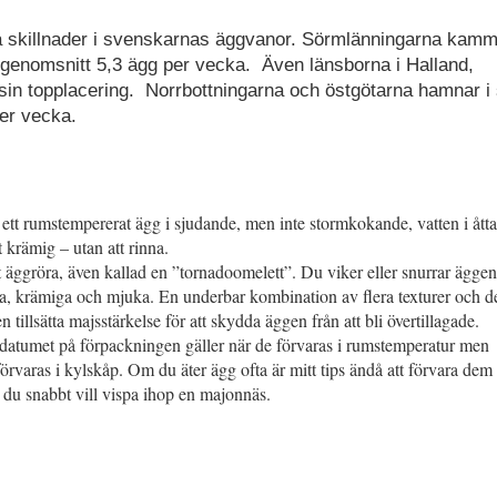
ka skillnader i svenskarnas äggvanor. Sörmlänningarna kam
i genomsnitt 5,3 ägg per vecka. Även länsborna i Halland,
in topplacering. Norrbottningarna och östgötarna hamnar i s
er vecka.
 ett rumstempererat ägg i sjudande, men inte stormkokande, vatten i åtta
 krämig – utan att rinna.
t äggröra, även kallad en ”tornadoomelett”. Du viker eller snurrar äggen
sta, krämiga och mjuka. En underbar kombination av flera texturer och 
 tillsätta majsstärkelse för att skydda äggen från att bli övertillagade.
-datumet på förpackningen gäller när de förvaras i rumstemperatur men
varas i kylskåp. Om du äter ägg ofta är mitt tips ändå att förvara dem 
r du snabbt vill vispa ihop en majonnäs.