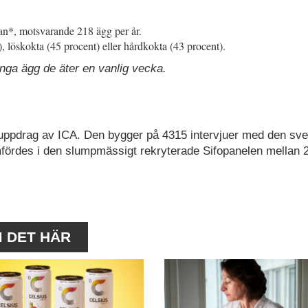
an*, motsvarande 218 ägg per år.
), löskokta (45 procent) eller hårdkokta (43 procent).
nga ägg de äter en vanlig vecka.
uppdrag av ICA. Den bygger på 4315 intervjuer med den sv
fördes i den slumpmässigt rekryterade Sifopanelen mellan 
M DET HÄR