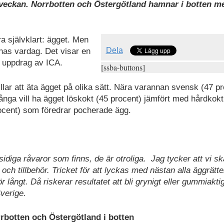
 veckan. Norrbotten och Östergötland hamnar i botten me
a självklart: ägget. Men
Dela
nas vardag. Det visar en
 uppdrag av ICA.
[ssba-buttons]
lar att äta ägget på olika sätt. Nära varannan svensk (47 pr
många vill ha ägget löskokt (45 procent) jämfört med hårdkokt
rocent) som föredrar pocherade ägg.
iga råvaror som finns, de är otroliga. Jag tycker att vi s
h tillbehör. Tricket för att lyckas med nästan alla äggrätter
r långt. Då riskerar resultatet att bli grynigt eller gummiaktig
verige.
botten och Östergötland i botten