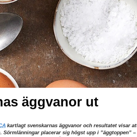
nas äggvanor ut
CA
kartlagt svenskarnas äggvanor och resultatet visar at
n. Sörmlänningar placerar sig högst upp i ”äggtoppen” –