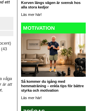
d ett
Korven längs vägen är svensk hos
alla stora kedjor
Läs mer här!
MOTIVATION
ocent)
 (43
ka våga
Så kommer du igång med
 är att
hemmaträning – enkla tips för bättre
t,
styrka och motivation
Läs mer här!