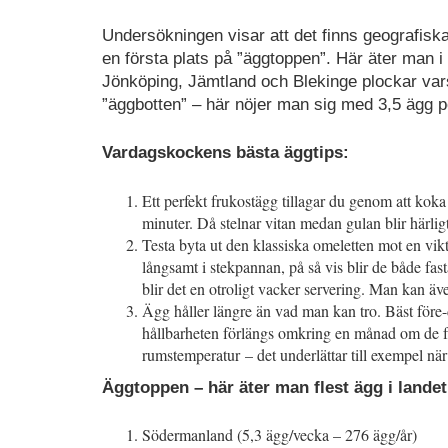
Undersökningen visar att det finns geografis
en första plats på ”äggtoppen”. Här äter man 
Jönköping, Jämtland och Blekinge plockar vars
”äggbotten” – här nöjer man sig med 3,5 ägg p
Vardagskockens bästa äggtips:
Ett perfekt frukostägg tillagar du genom att koka
minuter. Då stelnar vitan medan gulan blir härligt
Testa byta ut den klassiska omeletten mot en vik
långsamt i stekpannan, på så vis blir de både fa
blir det en otroligt vacker servering. Man kan även
Ägg håller längre än vad man kan tro. Bäst före
hållbarheten förlängs omkring en månad om de för
rumstemperatur – det underlättar till exempel nä
Äggtoppen – här äter man flest ägg i landet
Södermanland (5,3 ägg/vecka – 276 ägg/år)