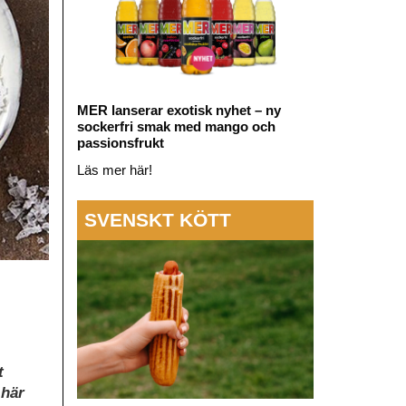
MER lanserar exotisk nyhet – ny
sockerfri smak med mango och
passionsfrukt
Läs mer här!
SVENSKT KÖTT
t
 här