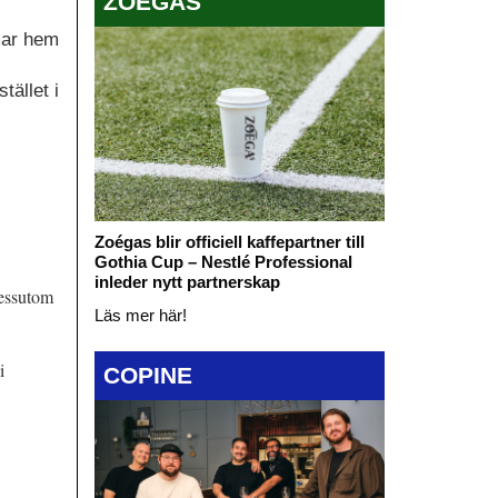
ZOÉGAS
mar hem
tället i
Zoégas blir officiell kaffepartner till
Gothia Cup – Nestlé Professional
inleder nytt partnerskap
dessutom
Läs mer här!
i
COPINE