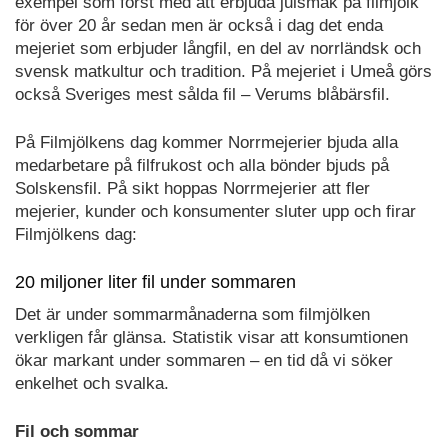
exempel som först med att erbjuda julsmak på filmjölk
för över 20 år sedan men är också i dag det enda
mejeriet som erbjuder långfil, en del av norrländsk och
svensk matkultur och tradition. På mejeriet i Umeå görs
också Sveriges mest sålda fil – Verums blåbärsfil.
På Filmjölkens dag kommer Norrmejerier bjuda alla
medarbetare på filfrukost och alla bönder bjuds på
Solskensfil. På sikt hoppas Norrmejerier att fler
mejerier, kunder och konsumenter sluter upp och firar
Filmjölkens dag:
20 miljoner liter fil under sommaren
Det är under sommarmånaderna som filmjölken
verkligen får glänsa. Statistik visar att konsumtionen
ökar markant under sommaren – en tid då vi söker
enkelhet och svalka.
Fil och sommar