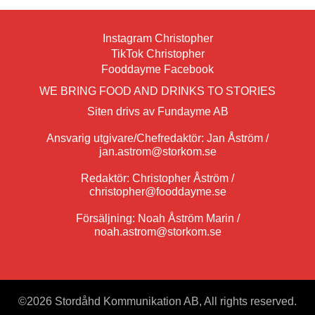
Instagram Christopher
TikTok Christopher
Fooddayme Facebook
WE BRING FOOD AND DRINKS TO STORIES
Siten drivs av Fundayme AB
Ansvarig utgivare/Chefredaktör: Jan Åström /
jan.astrom@storkom.se
Redaktör: Christopher Åström /
christopher@fooddayme.se
Försäljning: Noah Åström Marin /
noah.astrom@storkom.se
©
2026 Stordåhd Kommunikation AB, All rights reserved.