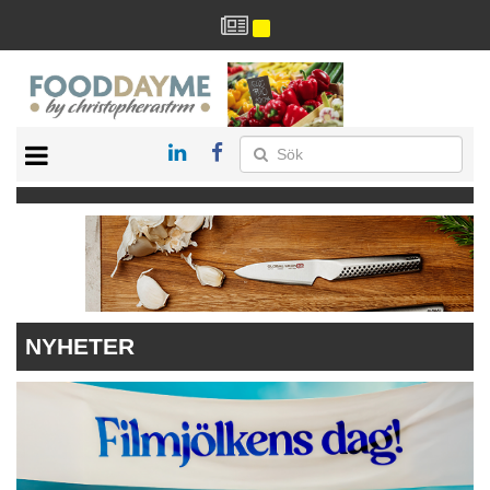
HÄLSA
HEM
ARKIV
DRYCK
RECEPT
RESTAURANG
NYHETER