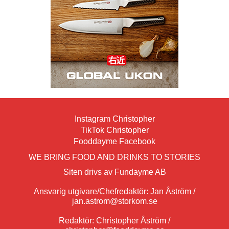
Instagram Christopher
TikTok Christopher
Fooddayme Facebook
WE BRING FOOD AND DRINKS TO STORIES
Siten drivs av Fundayme AB
Ansvarig utgivare/Chefredaktör: Jan Åström /
jan.astrom@storkom.se
Redaktör: Christopher Åström /