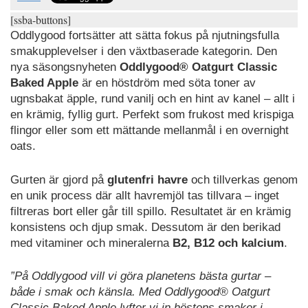
[ssba-buttons]
Oddlygood fortsätter att sätta fokus på njutningsfulla
smakupplevelser i den växtbaserade kategorin. Den
nya säsongsnyheten
Oddlygood® Oatgurt Classic
Baked Apple
är en höstdröm med söta toner av
ugnsbakat äpple, rund vanilj och en hint av kanel – allt i
en krämig, fyllig gurt. Perfekt som frukost med krispiga
flingor eller som ett mättande mellanmål i en overnight
oats.
Gurten är gjord på
glutenfri havre
och tillverkas genom
en unik process där allt havremjöl tas tillvara – inget
filtreras bort eller går till spillo. Resultatet är en krämig
konsistens och djup smak. Dessutom är den berikad
med vitaminer och mineralerna
B2, B12 och kalcium
.
”På Oddlygood vill vi göra planetens bästa gurtar –
både i smak och känsla. Med Oddlygood® Oatgurt
Classic Baked Apple lyfter vi in höstens smaker i