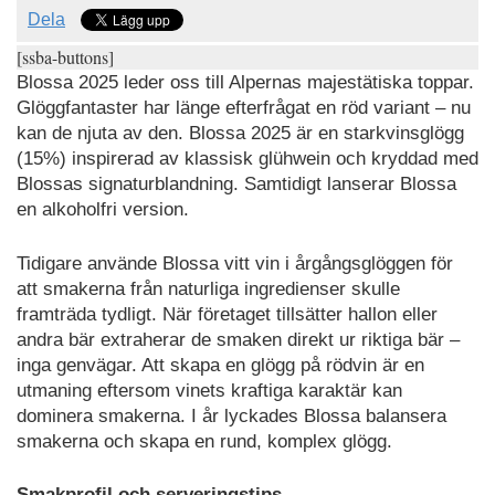
Dela
[ssba-buttons]
Blossa 2025 leder oss till Alpernas majestätiska toppar.
Glöggfantaster har länge efterfrågat en röd variant – nu
kan de njuta av den. Blossa 2025 är en starkvinsglögg
(15%) inspirerad av klassisk glühwein och kryddad med
Blossas signaturblandning. Samtidigt lanserar Blossa
en alkoholfri version.
Tidigare använde Blossa vitt vin i årgångsglöggen för
att smakerna från naturliga ingredienser skulle
framträda tydligt. När företaget tillsätter hallon eller
andra bär extraherar de smaken direkt ur riktiga bär –
inga genvägar. Att skapa en glögg på rödvin är en
utmaning eftersom vinets kraftiga karaktär kan
dominera smakerna. I år lyckades Blossa balansera
smakerna och skapa en rund, komplex glögg.
Smakprofil och serveringstips