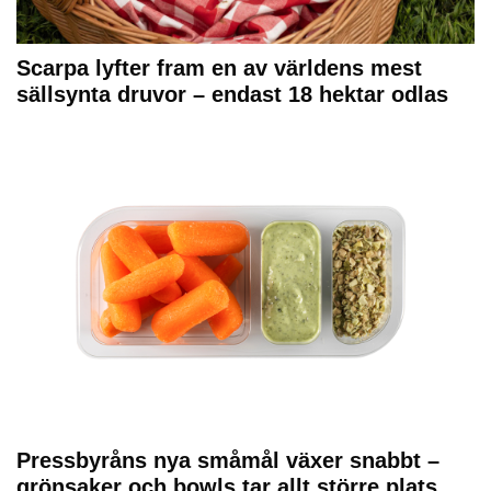
Scarpa lyfter fram en av världens mest
sällsynta druvor – endast 18 hektar odlas
Pressbyråns nya småmål växer snabbt –
grönsaker och bowls tar allt större plats