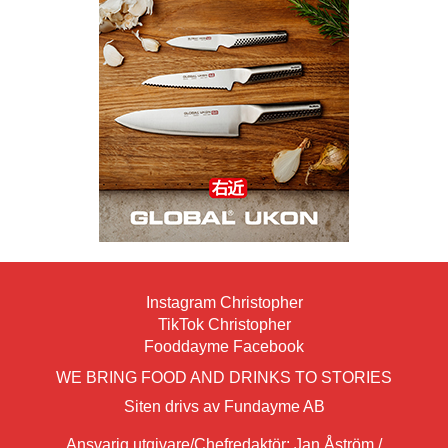
Instagram Christopher
TikTok Christopher
Fooddayme Facebook
WE BRING FOOD AND DRINKS TO STORIES
Siten drivs av Fundayme AB
Ansvarig utgivare/Chefredaktör: Jan Åström /