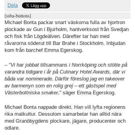
Dela
[ssba-buttons]
Michael Bonta packar snart väskorna fulla av hjortron
plockade av Gun i Bjurholm, hantverksost från Svedjan
och fisk från Lögdeälven. Därefter tar han med
råvarorna söderut till Bar Brahe i Stockholm. Inbjudan
kom från barchef Emma Egerskog.
–
”Vi har jobbat tillsammans i Norrköping och stötte på
varandra tidigare i år på Culinary Hotel Awards, där vi
båda var nominerade. Därför föreslog jag en takeover
av barmenyn som en rolig grej – ett gästspel med
Västerbottniska smaker,”
säger Emma Egerskog.
Michael Bonta nappade direkt. Han vill lyfta regionens
rika matkultur. Dessutom samarbetar han alltid nära
med Granöbygdens plockare, jägare, producenter och
odlare.