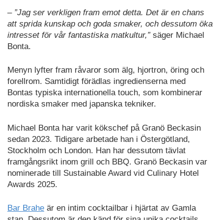
–
”Jag ser verkligen fram emot detta. Det är en chans
att sprida kunskap och goda smaker, och dessutom öka
intresset för vår fantastiska matkultur,”
säger Michael
Bonta.
Menyn lyfter fram råvaror som älg, hjortron, öring och
forellrom. Samtidigt förädlas ingredienserna med
Bontas typiska internationella touch, som kombinerar
nordiska smaker med japanska tekniker.
Michael Bonta har varit kökschef på Granö Beckasin
sedan 2023. Tidigare arbetade han i Östergötland,
Stockholm och London. Han har dessutom tävlat
framgångsrikt inom grill och BBQ. Granö Beckasin var
nominerade till Sustainable Award vid Culinary Hotel
Awards 2025.
Bar Brahe
är en intim cocktailbar i hjärtat av Gamla
stan. Dessutom är den känd för sina unika cocktails