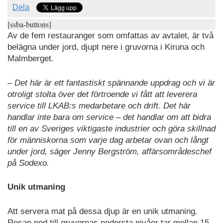
Dela
[ssba-buttons]
Av de fem restauranger som omfattas av avtalet, är två
belägna under jord, djupt nere i gruvorna i Kiruna och
Malmberget.
– Det här är ett fantastiskt spännande uppdrag och vi är
otroligt stolta över det förtroende vi fått att leverera
service till LKAB:s medarbetare och drift. Det här
handlar inte bara om service – det handlar om att bidra
till en av Sveriges viktigaste industrier och göra skillnad
för människorna som varje dag arbetar ovan och långt
under jord, säger Jenny Bergström, affärsområdeschef
på Sodexo.
Unik utmaning
Att servera mat på dessa djup är en unik utmaning.
Resan ned till gruvornas nedersta nivåer tar mellan 15