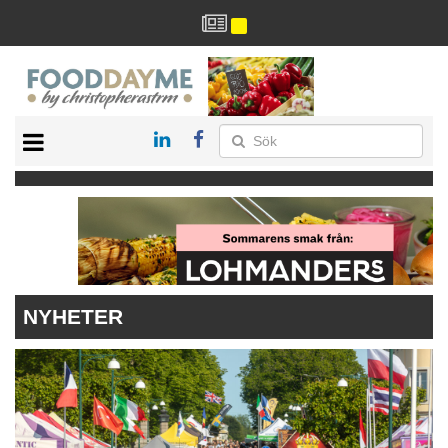
HÄLSA
HEM
ARKIV
DRYCK
RECEPT
RESTAURANG
NYHETER