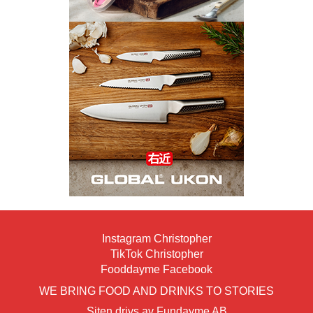
Instagram Christopher
TikTok Christopher
Fooddayme Facebook
WE BRING FOOD AND DRINKS TO STORIES
Siten drivs av Fundayme AB