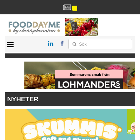
HÄLSA
HEM
ARKIV
DRYCK
RECEPT
RESTAURANG
NYHETER