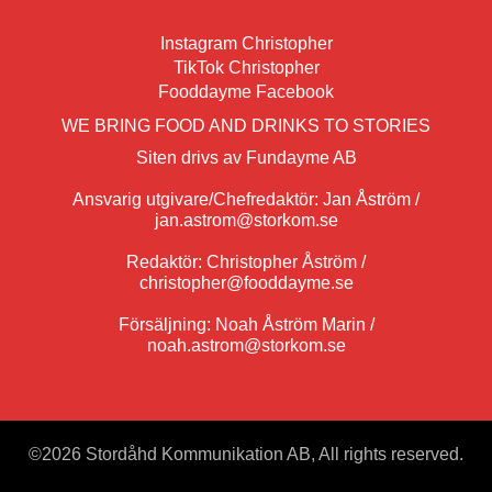
Instagram Christopher
TikTok Christopher
Fooddayme Facebook
WE BRING FOOD AND DRINKS TO STORIES
Siten drivs av Fundayme AB
Ansvarig utgivare/Chefredaktör: Jan Åström /
jan.astrom@storkom.se
Redaktör: Christopher Åström /
christopher@fooddayme.se
Försäljning: Noah Åström Marin /
noah.astrom@storkom.se
©
2026 Stordåhd Kommunikation AB, All rights reserved.