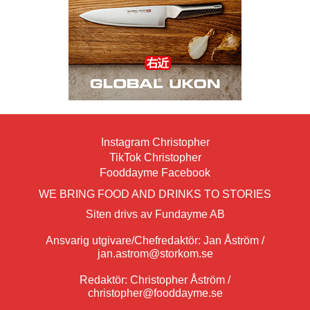
Instagram Christopher
TikTok Christopher
Fooddayme Facebook
WE BRING FOOD AND DRINKS TO STORIES
Siten drivs av Fundayme AB
Ansvarig utgivare/Chefredaktör: Jan Åström /
jan.astrom@storkom.se
Redaktör: Christopher Åström /
christopher@fooddayme.se